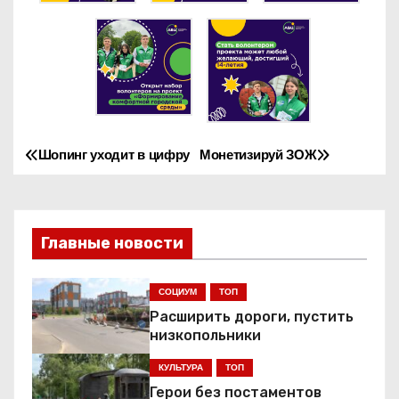
Шопинг уходит в цифру
Монетизируй ЗОЖ
Н
а
в
Главные новости
и
СОЦИУМ
ТОП
г
Расширить дороги, пустить
низкопольники
а
КУЛЬТУРА
ТОП
ц
Герои без постаментов