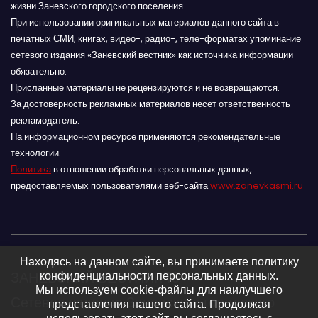
жизни Заневского городского поселения.
При использовании оригинальных материалов данного сайта в
печатных СМИ, книгах, видео-, радио-, теле-форматах упоминание
сетевого издания «Заневский вестник» как источника информации
обязательно.
Присланные материалы не рецензируются и не возвращаются.
За достоверность рекламных материалов несет ответственность
рекламодатель.
На информационном ресурсе применяются рекомендательные
технологии.
Политика
в отношении обработки персональных данных,
предоставляемых пользователями веб-сайта
www.zanevkasmi.ru
Находясь на данном сайте, вы принимаете политику
ЗАНЕВСКИЙ ВЕСТНИК 16+
конфиденциальности персональных данных.
Мы используем cookie-файлы для наилучшего
Сетевое издание Заневского городского
представления нашего сайта. Продолжая