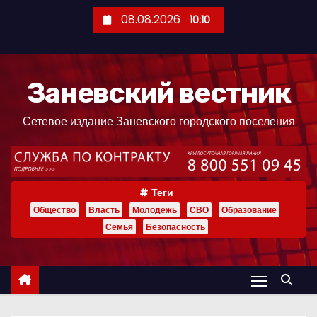
П
08.08.2026
10:10
е
р
е
Заневский вестник
й
т
Сетевое издание Заневского городского поселения
и
к
с
о
Теги
д
Общество
Власть
Молодёжь
СВО
Образование
е
Семья
Безопасность
р
ж
и
м