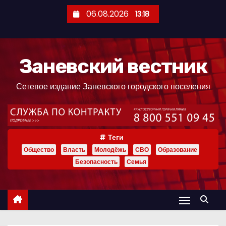
П
06.08.2026
13:18
е
р
е
Заневский вестник
й
т
Сетевое издание Заневского городского поселения
и
к
с
о
Теги
д
Общество
Власть
Молодёжь
СВО
Образование
е
Безопасность
Семья
р
ж
и
м