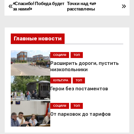
«Спасибо! Победа будет
Точки над «и»
Н
за нами!»
расставлены
а
в
Главные новости
и
г
СОЦИУМ
ТОП
Расширить дороги, пустить
а
низкопольники
ц
КУЛЬТУРА
ТОП
Герои без постаментов
и
я
СОЦИУМ
ТОП
От парковок до тарифов
п
о