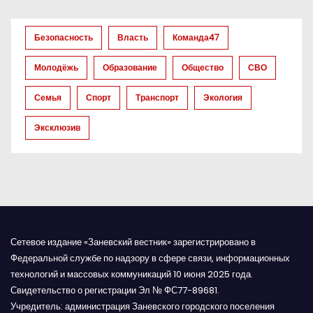
з
Безопасность
Власть
Команда47
а
Молодёжь
Образование
Общество
СВО
п
Семья
Спорт
Транспорт
Экология
и
Эксклюзив
с
я
м
Сетевое издание «Заневский вестник» зарегистрировано в
Федеральной службе по надзору в сфере связи, информационных
технологий и массовых коммуникаций 10 июня 2025 года.
Свидетельство о регистрации Эл № ФС77-89681.
Учредитель: администрация Заневского городского поселения