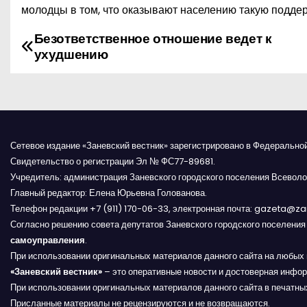
молодцы в том, что оказывают населению такую поддер
Безответственное отношение ведет к
Н
ухудшению
а
в
и
Сетевое издание «Заневский вестник» зарегистрировано в Федерально
г
Свидетельство о регистрации Эл № ФС77-89681.
Учредитель: администрация Заневского городского поселения Всеволо
а
Главный редактор: Елена Юрьевна Голованова.
Телефон редакции +7 (911) 170-06-33, электронная почта: gazeta@z
ц
Согласно решению совета депутатов Заневского городского поселени
и
самоуправления
.
При использовании оригинальных материалов данного сайта на любых 
я
«Заневский вестник»
– это оперативные новости и достоверная инфор
При использовании оригинальных материалов данного сайта в печатных
п
Присланные материалы не рецензируются и не возвращаются.