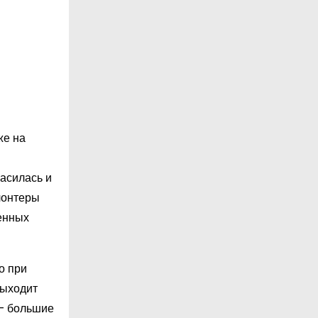
же на
ласилась и
лонтеры
ленных
о при
выходит
 – большие