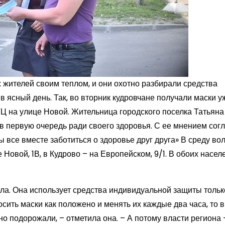
жителей своим теплом, и они охотно разбирали средства
 ясный день. Так, во вторник кудровчане получали маски у
ТЦ на улице Новой. Жительница городского поселка Татьяна
 в первую очередь ради своего здоровья. С ее мнением сог
все вместе заботиться о здоровье друг друга» В среду во
 Новой, 1В, в Кудрово – на Европейском, 9/1. В обоих насе
ела. Она использует средства индивидуальной защиты тольк
осить маски как положено и менять их каждые два часа, то 
о подорожали, – отметила она. – А потому власти региона