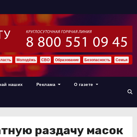
ласть
Молодёжь
СВО
Образование
Безопасность
Семья
най наших
Реклама
О газете
атную раздачу масок