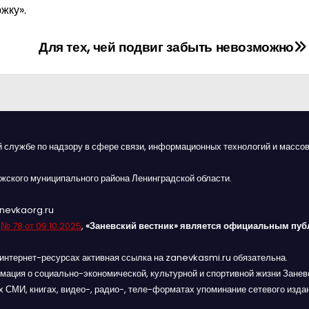
жку».
Для тех, чей подвиг забыть невозможно
й службе по надзору в сфере связи, информационных технологий и массов
жского муниципального района Ленинградской области.
anevkaorg.ru
я
№ 78 от 09.10.2025
,
«Заневский вестник» является официальным пуб
интернет-ресурсах активная ссылка на zanevkasmi.ru обязательна.
мация о социально-экономической, культурной и спортивной жизни Заневс
 СМИ, книгах, видео-, радио-, теле-форматах упоминание сетевого изда