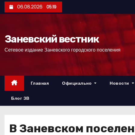
П
06.08.2026
05:19
е
р
е
Заневский вестник
й
т
Сетевое издание Заневского городского поселения
и
к
с
о
Главная
Официально
Новости
д
е
Блог ЗВ
р
ж
и
В Заневском поселе
м