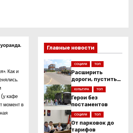
Суоранда.
Главные новости
СОЦИУМ
ТОП
». Как и
Расширить
дороги, пустить
енялись.
низкопольники
и
КУЛЬТУРА
ТОП
 (у кафе
Герои без
т момент в
постаментов
тная
СОЦИУМ
ТОП
От парковок до
тарифов