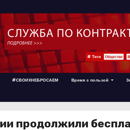
Теги
Общество
В
#СВОИХНЕБРОСАЕМ
Время с пользой
З
нии продолжили беспл