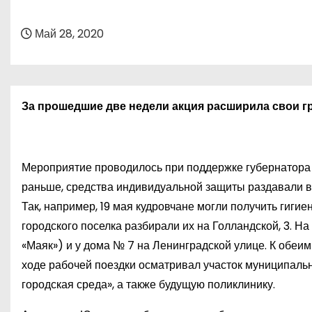
о
м
Май 28, 2020
у
За прошедшие две недели акция расширила свои гр
Мероприятие проводилось при поддержке губернатора 
раньше, средства индивидуальной защиты раздавали в 
Так, например, 19 мая кудровчане могли получить гигие
городского поселка разбирали их на Голландской, 3. Н
«Маяк») и у дома № 7 на Ленинградской улице. К обеим
ходе рабочей поездки осматривал участок муниципаль
городская среда», а также будущую поликлинику.