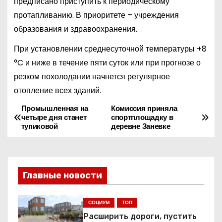
предписано приступить к периодическому
протапливанию. В приоритете – учреждения
образования и здравоохранения.
При установлении среднесуточной температуры +8
°C и ниже в течение пяти суток или при прогнозе о
резком похолодании начнется регулярное
отопление всех зданий.
Промышленная на
Комиссия приняла
Н
четыре дня станет
спортплощадку в
тупиковой
деревне Заневке
а
в
и
Главные новости
г
СОЦИУМ
ТОП
а
Расширить дороги, пустить