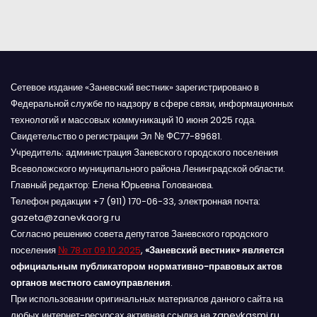
я
м
Сетевое издание «Заневский вестник» зарегистрировано в
Федеральной службе по надзору в сфере связи, информационных
технологий и массовых коммуникаций 10 июня 2025 года.
Свидетельство о регистрации Эл № ФС77-89681.
Учредитель: администрация Заневского городского поселения
Всеволожского муниципального района Ленинградской области.
Главный редактор: Елена Юрьевна Голованова.
Телефон редакции +7 (911) 170-06-33, электронная почта:
gazeta@zanevkaorg.ru
Согласно решению совета депутатов Заневского городского
поселения
№ 78 от 09.10.2025
,
«Заневский вестник» является
официальным публикатором нормативно-правовых актов
органов местного самоуправления
.
При использовании оригинальных материалов данного сайта на
любых интернет-ресурсах активная ссылка на zanevkasmi.ru