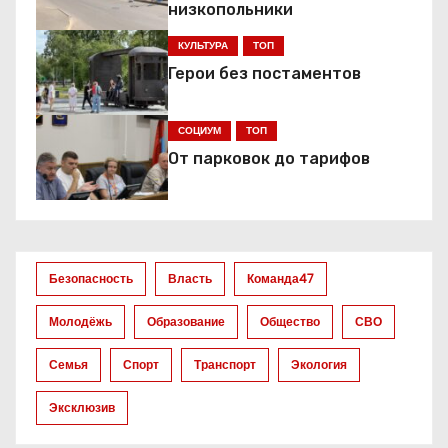
низкопольники
ц
КУЛЬТУРА
ТОП
и
Герои без постаментов
я
СОЦИУМ
ТОП
п
От парковок до тарифов
о
з
а
Безопасность
Власть
Команда47
п
Молодёжь
Образование
Общество
СВО
и
Семья
Спорт
Транспорт
Экология
с
Эксклюзив