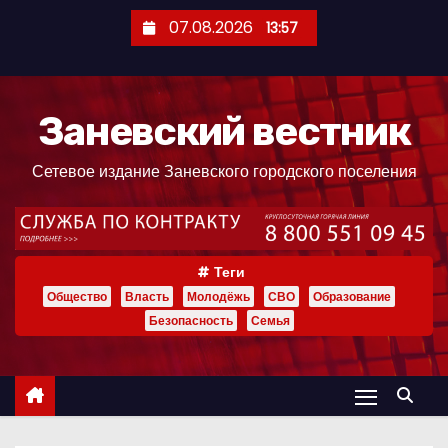
П
07.08.2026
13:57
е
р
е
Заневский вестник
й
т
Сетевое издание Заневского городского поселения
и
к
с
о
Теги
д
Общество
Власть
Молодёжь
СВО
Образование
е
Безопасность
Семья
р
ж
и
м