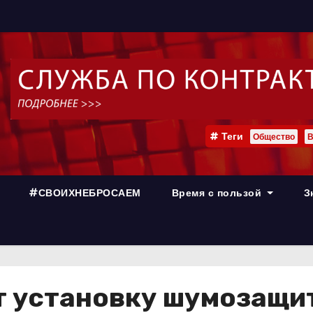
Теги
Общество
В
#СВОИХНЕБРОСАЕМ
Время с пользой
З
т установку шумозащи