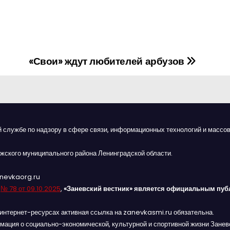
«Свои» ждут любителей арбузов
й службе по надзору в сфере связи, информационных технологий и массов
жского муниципального района Ленинградской области.
anevkaorg.ru
я
№ 78 от 09.10.2025
,
«Заневский вестник» является официальным пуб
интернет-ресурсах активная ссылка на zanevkasmi.ru обязательна.
мация о социально-экономической, культурной и спортивной жизни Заневс