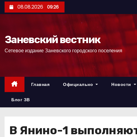
П
08.08.2026
09:26
е
р
е
Заневский вестник
й
т
Сетевое издание Заневского городского поселения
и
к
с
о
Главная
Официально
Новости
д
е
Блог ЗВ
р
ж
и
В Янино-1 выполняю
м