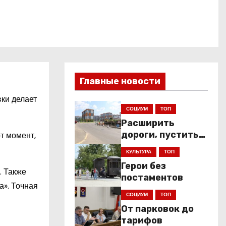
Главные новости
вки делает
СОЦИУМ
ТОП
Расширить
дороги, пустить
т момент,
низкопольники
КУЛЬТУРА
ТОП
Герои без
. Также
постаментов
а». Точная
СОЦИУМ
ТОП
От парковок до
тарифов