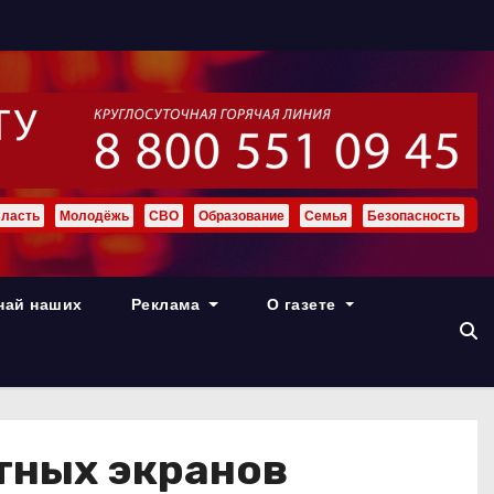
ласть
Молодёжь
СВО
Образование
Семья
Безопасность
най наших
Реклама
О газете
тных экранов