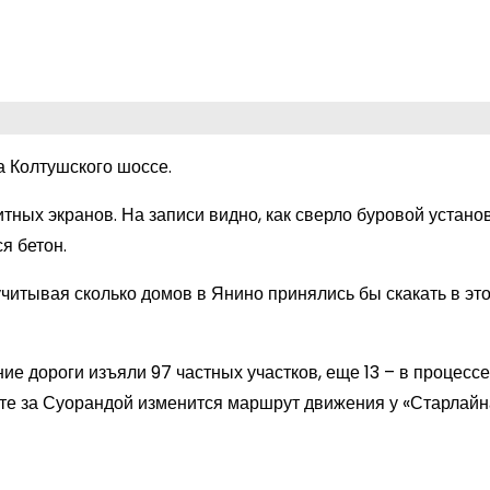
а Колтушского шоссе.
ных экранов. На записи видно, как сверло буровой устано
я бетон.
учитывая сколько домов в Янино принялись бы скакать в это
е дороги изъяли 97 частных участков, еще 13 – в процессе
оте за Суорандой изменится маршрут движения у «Старлайн