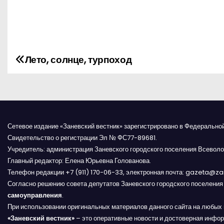
Лето, солнце, турпоход
Н
а
в
и
Сетевое издание «Заневский вестник» зарегистрировано в Федерально
Свидетельство о регистрации Эл № ФС77-89681.
г
Учредитель: администрация Заневского городского поселения Всеволо
Главный редактор: Елена Юрьевна Голованова.
а
Телефон редакции +7 (911) 170-06-33, электронная почта: gazeta@z
Согласно решению совета депутатов Заневского городского поселени
ц
самоуправления
.
и
При использовании оригинальных материалов данного сайта на любых 
«Заневский вестник»
– это оперативные новости и достоверная инфор