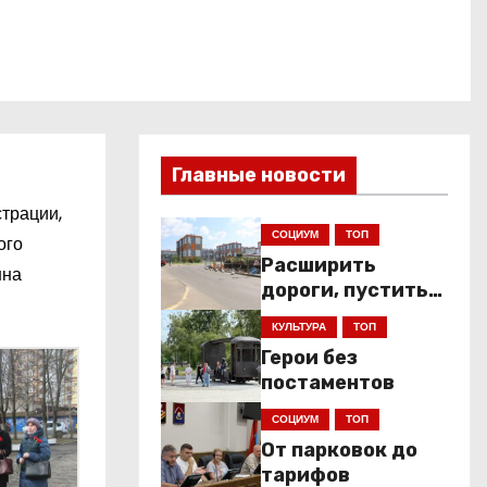
Главные новости
трации,
СОЦИУМ
ТОП
ого
Расширить
нна
дороги, пустить
низкопольники
КУЛЬТУРА
ТОП
Герои без
постаментов
СОЦИУМ
ТОП
От парковок до
тарифов