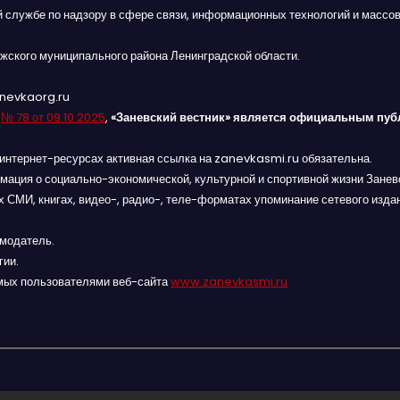
й службе по надзору в сфере связи, информационных технологий и массов
жского муниципального района Ленинградской области.
anevkaorg.ru
я
№ 78 от 09.10.2025
,
«Заневский вестник» является официальным пуб
интернет-ресурсах активная ссылка на zanevkasmi.ru обязательна.
мация о социально-экономической, культурной и спортивной жизни Заневс
 СМИ, книгах, видео-, радио-, теле-форматах упоминание сетевого изда
амодатель.
гии.
мых пользователями веб-сайта
www.zanevkasmi.ru