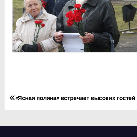
Н
«Ясная поляна» встречает высоких гостей
а
в
и