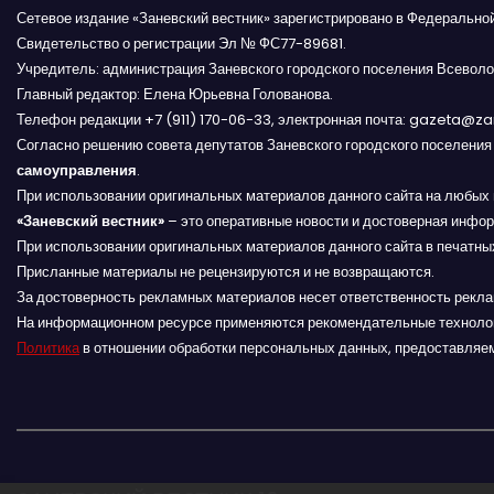
Сетевое издание «Заневский вестник» зарегистрировано в Федерально
г
Свидетельство о регистрации Эл № ФС77-89681.
Учредитель: администрация Заневского городского поселения Всеволо
а
Главный редактор: Елена Юрьевна Голованова.
Телефон редакции +7 (911) 170-06-33, электронная почта: gazeta@z
ц
Согласно решению совета депутатов Заневского городского поселени
и
самоуправления
.
При использовании оригинальных материалов данного сайта на любых 
я
«Заневский вестник»
– это оперативные новости и достоверная инфор
При использовании оригинальных материалов данного сайта в печатных
п
Присланные материалы не рецензируются и не возвращаются.
За достоверность рекламных материалов несет ответственность рекл
о
На информационном ресурсе применяются рекомендательные техноло
Политика
в отношении обработки персональных данных, предоставляе
з
а
п