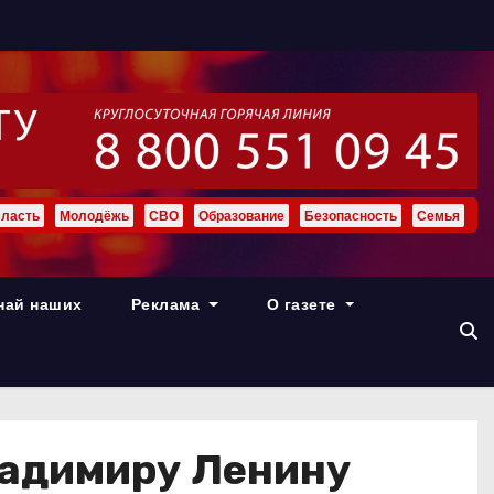
ласть
Молодёжь
СВО
Образование
Безопасность
Семья
най наших
Реклама
О газете
ладимиру Ленину