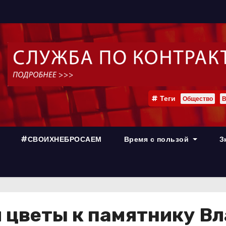
Теги
Общество
В
#СВОИХНЕБРОСАЕМ
Время с пользой
З
 цветы к памятнику В