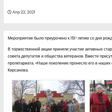
о
м
Апр 22, 2021
у
Мероприятие было приурочено к 151-летию со дня рожд
В торжественной акции приняли участие активные стар
совета депутатов и общества ветеранов. Вместе прис
пролетариата. «Наше поколение пронесло его в наших
Кирсанова.