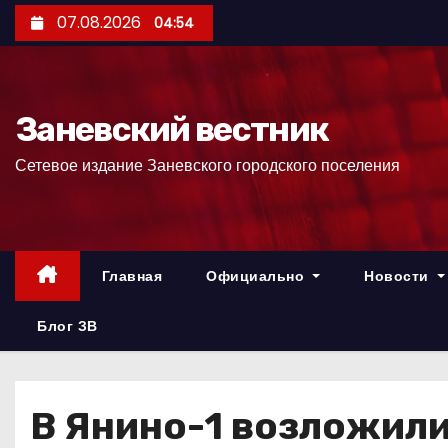
П
07.08.2026
04:54
е
р
е
Заневский вестник
й
т
Сетевое издание Заневского городского поселения
и
к
с
о
Главная
Официально
Новости
д
е
Блог ЗВ
р
ж
и
В Янино-1 возложили
м