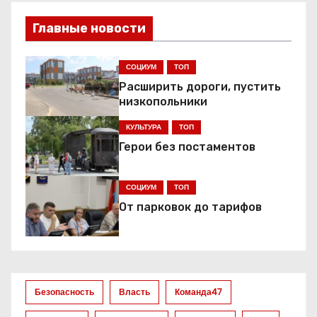
и
Главные новости
г
СОЦИУМ
ТОП
а
Расширить дороги, пустить
ц
низкопольники
КУЛЬТУРА
ТОП
и
Герои без постаментов
я
СОЦИУМ
ТОП
п
От парковок до тарифов
о
з
а
Безопасность
Власть
Команда47
п