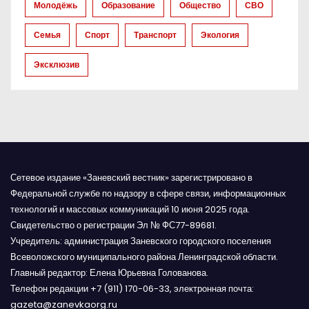
Молодёжь
Образование
Общество
СВО
и
Семья
Спорт
Транспорт
Экология
с
Эксклюзив
я
м
Сетевое издание «Заневский вестник» зарегистрировано в
Федеральной службе по надзору в сфере связи, информационных
технологий и массовых коммуникаций 10 июня 2025 года.
Свидетельство о регистрации Эл № ФС77-89681.
Учредитель: администрация Заневского городского поселения
Всеволожского муниципального района Ленинградской области.
Главный редактор: Елена Юрьевна Голованова.
Телефон редакции +7 (911) 170-06-33, электронная почта:
gazeta@zanevkaorg.ru