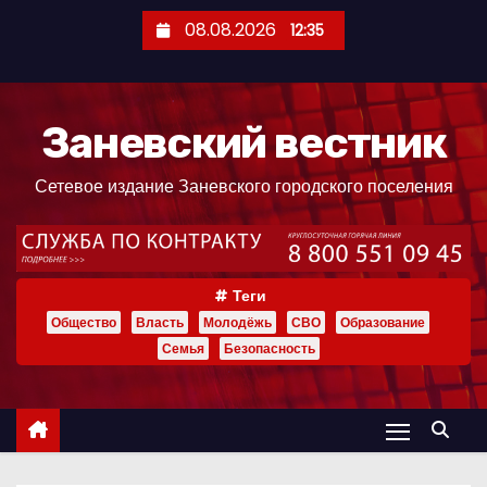
П
08.08.2026
12:35
е
р
е
Заневский вестник
й
т
Сетевое издание Заневского городского поселения
и
к
с
о
Теги
д
Общество
Власть
Молодёжь
СВО
Образование
е
Семья
Безопасность
р
ж
и
м