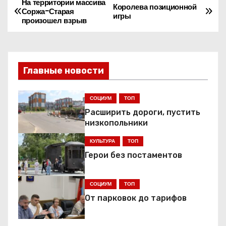
На территории массива
Н
Королева позиционной
Соржа-Старая
игры
произошел взрыв
а
в
и
Главные новости
г
СОЦИУМ
ТОП
а
Расширить дороги, пустить
низкопольники
ц
КУЛЬТУРА
ТОП
и
Герои без постаментов
я
СОЦИУМ
ТОП
п
От парковок до тарифов
о