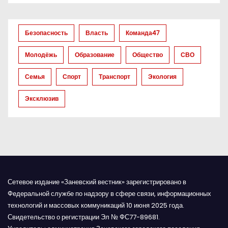
з
а
Безопасность
Власть
Команда47
п
Молодёжь
Образование
Общество
СВО
и
Семья
Спорт
Транспорт
Экология
с
Эксклюзив
я
м
Сетевое издание «Заневский вестник» зарегистрировано в
Федеральной службе по надзору в сфере связи, информационных
технологий и массовых коммуникаций 10 июня 2025 года.
Свидетельство о регистрации Эл № ФС77-89681.