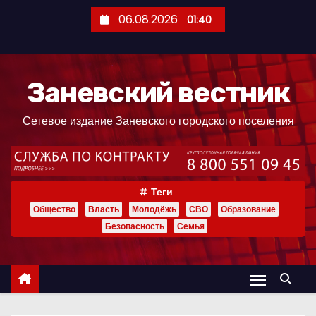
П
06.08.2026
01:40
е
р
е
Заневский вестник
й
т
Сетевое издание Заневского городского поселения
и
к
с
о
Теги
д
Общество
Власть
Молодёжь
СВО
Образование
е
Безопасность
Семья
р
ж
и
м