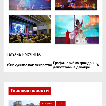
Татьяна ЯМУЛИНА
График приёма граждан
Н
Искусство как лекарство
депутатами в декабре
а
в
Главные новости
и
г
СОЦИУМ
ТОП