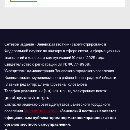
с
я
м
Сетевое издание «Заневский вестник» зарегистрировано в
Федеральной службе по надзору в сфере связи, информационных
технологий и массовых коммуникаций 10 июня 2025 года.
Свидетельство о регистрации Эл № ФС77-89681.
Учредитель: администрация Заневского городского поселения
Всеволожского муниципального района Ленинградской области.
Главный редактор: Елена Юрьевна Голованова.
Телефон редакции +7 (911) 170-06-33, электронная почта:
gazeta@zanevkaorg.ru
Согласно решению совета депутатов Заневского городского
поселения
№ 78 от 09.10.2025
,
«Заневский вестник» является
официальным публикатором нормативно-правовых актов
органов местного самоуправления
.