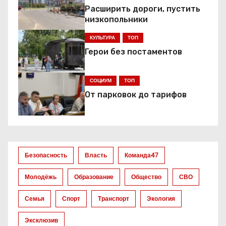
Расширить дороги, пустить
а
низкопольники
ц
КУЛЬТУРА
ТОП
Герои без постаментов
и
я
СОЦИУМ
ТОП
От парковок до тарифов
п
о
з
Безопасность
Власть
Команда47
а
Молодёжь
Образование
Общество
СВО
п
Семья
Спорт
Транспорт
Экология
и
Эксклюзив