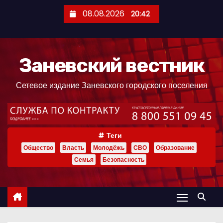
П
08.08.2026
20:42
е
р
е
Заневский вестник
й
т
Сетевое издание Заневского городского поселения
и
к
с
о
Теги
д
Общество
Власть
Молодёжь
СВО
Образование
е
Семья
Безопасность
р
ж
и
м