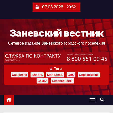
П
07.08.2026
20:52
е
р
е
Заневский вестник
й
т
Сетевое издание Заневского городского поселения
и
к
с
о
Теги
д
Общество
Власть
Молодёжь
СВО
Образование
е
Семья
Безопасность
р
ж
и
м