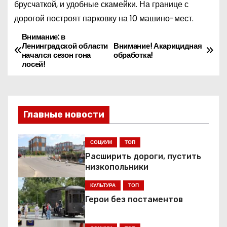
брусчаткой, и удобные скамейки. На границе с
дорогой построят парковку на 10 машино-мест.
Внимание: в
Н
Ленинградской области
Внимание! Акарицидная
начался сезон гона
обработка!
а
лосей!
в
и
Главные новости
г
СОЦИУМ
ТОП
а
Расширить дороги, пустить
ц
низкопольники
КУЛЬТУРА
ТОП
и
Герои без постаментов
я