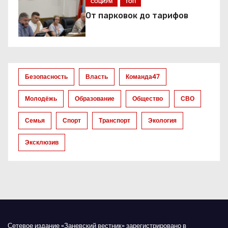
СОЦИУМ
ТОП
п
От парковок до тарифов
о
з
а
Безопасность
Власть
Команда47
п
Молодёжь
Образование
Общество
СВО
и
Семья
Спорт
Транспорт
Экология
с
Эксклюзив
я
м
Сетевое издание «Заневский вестник» зарегистрировано в