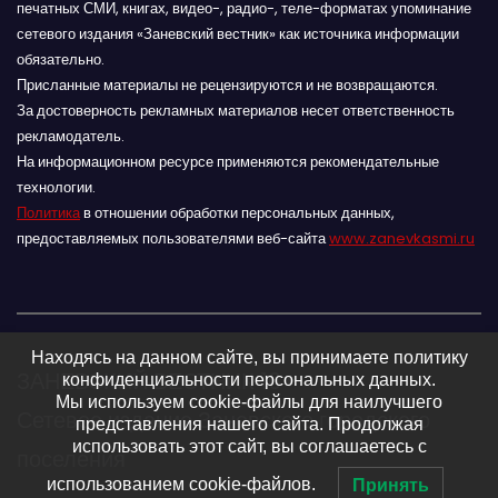
печатных СМИ, книгах, видео-, радио-, теле-форматах упоминание
сетевого издания «Заневский вестник» как источника информации
обязательно.
Присланные материалы не рецензируются и не возвращаются.
За достоверность рекламных материалов несет ответственность
рекламодатель.
На информационном ресурсе применяются рекомендательные
технологии.
Политика
в отношении обработки персональных данных,
предоставляемых пользователями веб-сайта
www.zanevkasmi.ru
Находясь на данном сайте, вы принимаете политику
ЗАНЕВСКИЙ ВЕСТНИК 16+
конфиденциальности персональных данных.
Мы используем cookie-файлы для наилучшего
Сетевое издание Заневского городского
представления нашего сайта. Продолжая
использовать этот сайт, вы соглашаетесь с
поселения
использованием cookie-файлов.
Принять