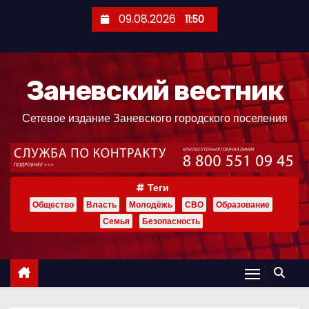
П
09.08.2026
11:50
е
р
е
Заневский вестник
й
т
Сетевое издание Заневского городского поселения
и
к
с
о
Теги
д
Общество
Власть
Молодёжь
СВО
Образование
е
Семья
Безопасность
р
ж
и
м