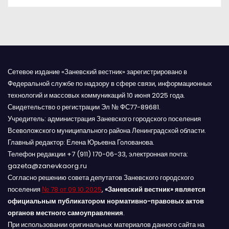
я
м
Сетевое издание «Заневский вестник» зарегистрировано в
Федеральной службе по надзору в сфере связи, информационных
технологий и массовых коммуникаций 10 июня 2025 года.
Свидетельство о регистрации Эл № ФС77-89681.
Учредитель: администрация Заневского городского поселения
Всеволожского муниципального района Ленинградской области.
Главный редактор: Елена Юрьевна Голованова.
Телефон редакции +7 (911) 170-06-33, электронная почта:
gazeta@zanevkaorg.ru
Согласно решению совета депутатов Заневского городского
поселения
№ 78 от 09.10.2025
,
«Заневский вестник» является
официальным публикатором нормативно-правовых актов
органов местного самоуправления
.
При использовании оригинальных материалов данного сайта на