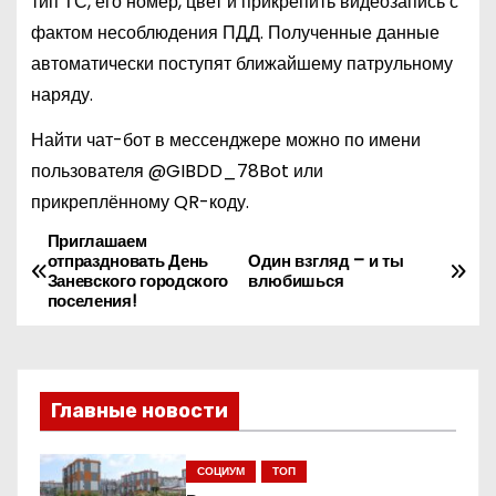
тип ТС, его номер, цвет и прикрепить видеозапись с
фактом несоблюдения ПДД. Полученные данные
автоматически поступят ближайшему патрульному
наряду.
Найти чат-бот в мессенджере можно по имени
пользователя @GIBDD_78Bot или
прикреплённому QR-коду.
Приглашаем
Н
отпраздновать День
Один взгляд – и ты
Заневского городского
влюбишься
а
поселения!
в
и
Главные новости
г
СОЦИУМ
ТОП
а