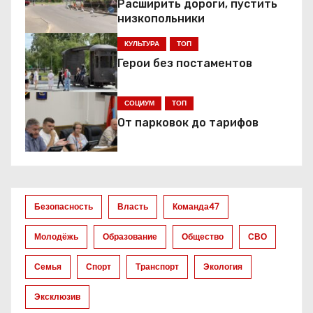
Расширить дороги, пустить
ц
низкопольники
КУЛЬТУРА
ТОП
и
Герои без постаментов
я
СОЦИУМ
ТОП
п
От парковок до тарифов
о
з
а
Безопасность
Власть
Команда47
п
Молодёжь
Образование
Общество
СВО
и
Семья
Спорт
Транспорт
Экология
с
Эксклюзив