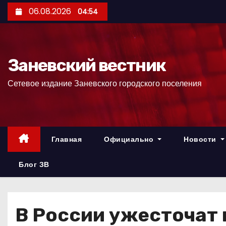
П
06.08.2026
04:54
е
р
е
Заневский вестник
й
т
Сетевое издание Заневского городского поселения
и
к
с
о
Главная
Официально
Новости
д
е
Блог ЗВ
р
ж
и
В России ужесточат 
м