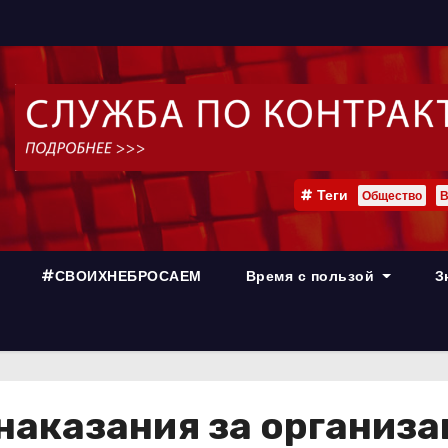
Теги
Общество
В
#СВОИХНЕБРОСАЕМ
Время с пользой
З
наказания за организ