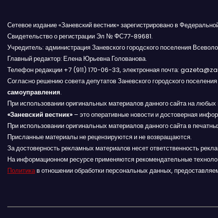
г
а
Сетевое издание «Заневский вестник» зарегистрировано в Федерально
Свидетельство о регистрации Эл № ФС77-89681.
ц
Учредитель: администрация Заневского городского поселения Всеволо
Главный редактор: Елена Юрьевна Голованова.
и
Телефон редакции +7 (911) 170-06-33, электронная почта: gazeta@z
Согласно решению совета депутатов Заневского городского поселени
я
самоуправления
.
При использовании оригинальных материалов данного сайта на любых 
п
«Заневский вестник»
– это оперативные новости и достоверная инфор
о
При использовании оригинальных материалов данного сайта в печатных
Присланные материалы не рецензируются и не возвращаются.
з
За достоверность рекламных материалов несет ответственность рекл
На информационном ресурсе применяются рекомендательные техноло
а
Политика
в отношении обработки персональных данных, предоставляе
п
и