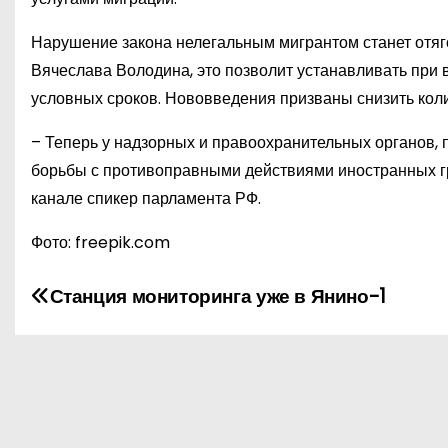
Нарушение закона нелегальным мигрантом станет отя
Вячеслава Володина, это позволит устанавливать при 
условных сроков. Нововведения призваны снизить коли
– Теперь у надзорных и правоохранительных органов,
борьбы с противоправными действиями иностранных гр
канале спикер парламента РФ.
Фото: freepik.com
Н
Станция мониторинга уже в Янино-1
а
в
и