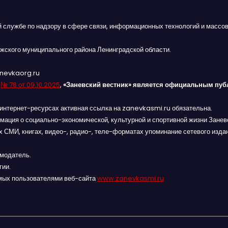
й службе по надзору в сфере связи, информационных технологий и массов
жского муниципального района Ленинградской области.
anevkaorg.ru
я
№ 78 от 09.10.2025
,
«Заневский вестник» является официальным пуб
интернет-ресурсах активная ссылка на zanevkasmi.ru обязательна.
мация о социально-экономической, культурной и спортивной жизни Заневс
 СМИ, книгах, видео-, радио-, теле-форматах упоминание сетевого изда
амодатель.
гии.
мых пользователями веб-сайта
www.zanevkasmi.ru