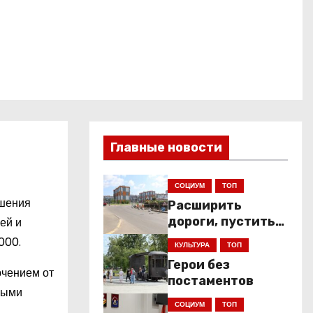
Главные новости
СОЦИУМ
ТОП
ршения
Расширить
дороги, пустить
ей и
низкопольники
000.
КУЛЬТУРА
ТОП
Герои без
ючением от
постаментов
ными
СОЦИУМ
ТОП