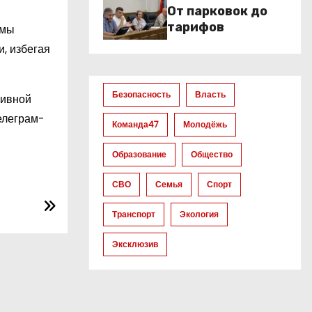
От парковок до
тарифов
умы
, избегая
Безопасность
Власть
тивной
елеграм-
Команда47
Молодёжь
Образование
Общество
СВО
Семья
Спорт
Транспорт
Экология
Эксклюзив