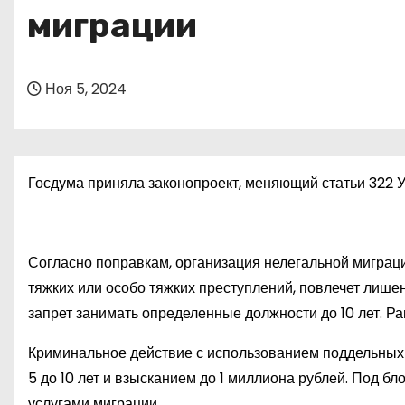
о
миграции
м
у
Ноя 5, 2024
Госдума приняла законопроект, меняющий статьи 322 УК
Согласно поправкам, организация нелегальной миграц
тяжких или особо тяжких преступлений, повлечет лишени
запрет занимать определенные должности до 10 лет. Р
Криминальное действие с использованием поддельных 
5 до 10 лет и взысканием до 1 миллиона рублей. Под б
услугами миграции.