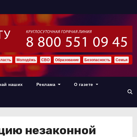
ласть
Молодёжь
СВО
Образование
Безопасность
Семья
най наших
Реклама
О газете
ацию незаконной