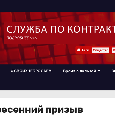
Теги
Общество
В
#СВОИХНЕБРОСАЕМ
Время с пользой
З
весенний призыв