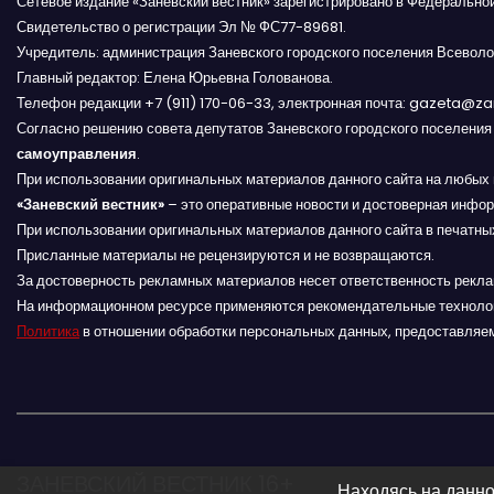
Сетевое издание «Заневский вестник» зарегистрировано в Федерально
и
Свидетельство о регистрации Эл № ФС77-89681.
Учредитель: администрация Заневского городского поселения Всеволо
я
Главный редактор: Елена Юрьевна Голованова.
п
Телефон редакции +7 (911) 170-06-33, электронная почта: gazeta@z
Согласно решению совета депутатов Заневского городского поселени
о
самоуправления
.
При использовании оригинальных материалов данного сайта на любых 
з
«Заневский вестник»
– это оперативные новости и достоверная инфор
При использовании оригинальных материалов данного сайта в печатных
а
Присланные материалы не рецензируются и не возвращаются.
За достоверность рекламных материалов несет ответственность рекл
п
На информационном ресурсе применяются рекомендательные техноло
Политика
в отношении обработки персональных данных, предоставляе
и
с
я
м
ЗАНЕВСКИЙ ВЕСТНИК 16+
Находясь на данно