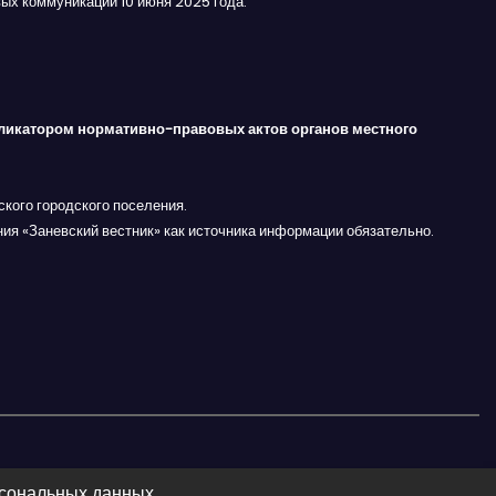
ых коммуникаций 10 июня 2025 года.
ликатором нормативно-правовых актов органов местного
кого городского поселения.
ния «Заневский вестник» как источника информации обязательно.
рсональных данных.