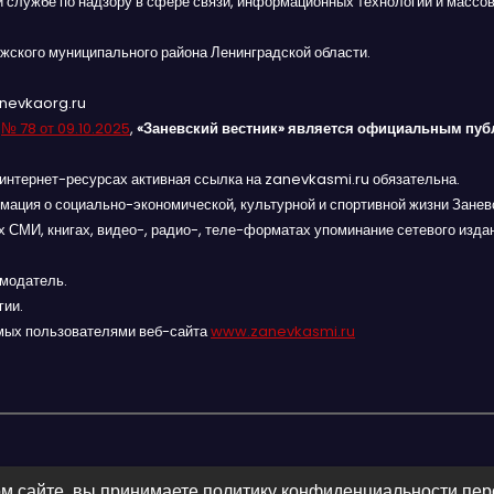
й службе по надзору в сфере связи, информационных технологий и массов
жского муниципального района Ленинградской области.
anevkaorg.ru
я
№ 78 от 09.10.2025
,
«Заневский вестник» является официальным пуб
интернет-ресурсах активная ссылка на zanevkasmi.ru обязательна.
мация о социально-экономической, культурной и спортивной жизни Заневс
 СМИ, книгах, видео-, радио-, теле-форматах упоминание сетевого изда
амодатель.
гии.
мых пользователями веб-сайта
www.zanevkasmi.ru
м сайте, вы принимаете политику конфиденциальности пе