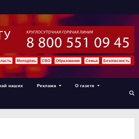
ласть
Молодёжь
СВО
Образование
Семья
Безопасность
най наших
Реклама
О газете