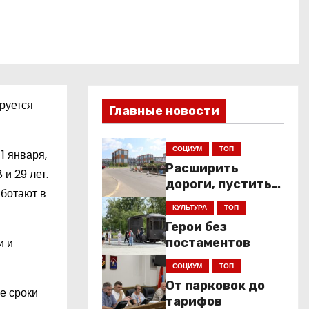
руется
Главные новости
СОЦИУМ
ТОП
1 января,
Расширить
и 29 лет.
дороги, пустить
аботают в
низкопольники
КУЛЬТУРА
ТОП
Герои без
и и
постаментов
СОЦИУМ
ТОП
От парковок до
е сроки
тарифов