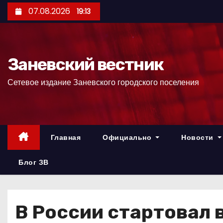
П
07.08.2026
19:13
е
р
е
Заневский вестник
й
т
Сетевое издание Заневского городского поселения
и
к
с
о
Главная
Официально
Новости
д
е
Блог ЗВ
р
ж
и
В России стартовал 
м