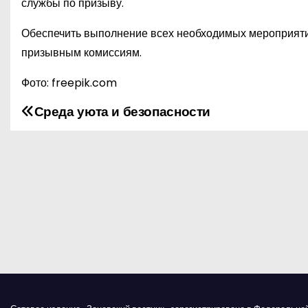
службы по призыву.
Обеспечить выполнение всех необходимых мероприяти
призывным комиссиям.
Фото: freepik.com
Среда уюта и безопасности
Н
а
в
и
г
а
ц