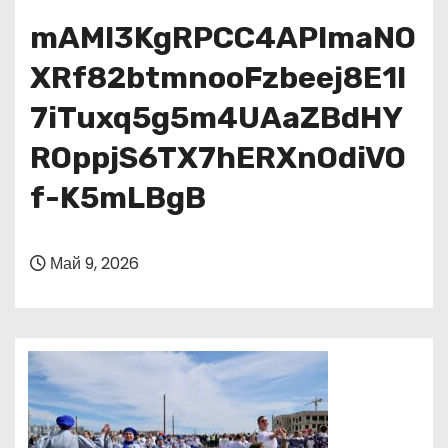
о
mAMl3KgRPCC4APImaNO
м
у
XRf82btmnooFzbeej8E1I
7iTuxq5g5m4UAaZBdHY
ROppjS6TX7hERXnOdiVO
f-K5mLBgB
Май 9, 2026