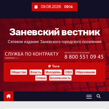
П
09.08.2026
09:14
е
р
е
Заневский вестник
й
т
Сетевое издание Заневского городского поселения
и
к
с
о
Теги
д
Общество
Власть
Молодёжь
СВО
Образование
е
Семья
Безопасность
р
ж
и
м