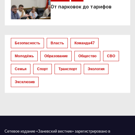
я
От парковок до тарифов
п
о
з
Безопасность
Власть
Команда47
а
Молодёжь
Образование
Общество
СВО
п
Семья
Спорт
Транспорт
Экология
и
Эксклюзив
с
я
м
Сетевое издание «Заневский вестник» зарегистрировано в