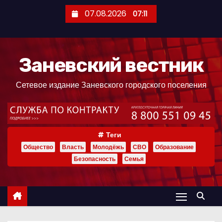
П
07.08.2026
07:11
е
р
е
Заневский вестник
й
т
Сетевое издание Заневского городского поселения
и
к
с
о
Теги
д
Общество
Власть
Молодёжь
СВО
Образование
е
Безопасность
Семья
р
ж
и
м