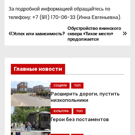
За подробной информацией обращайтесь по
телефону:
+7 (911) 170-06-33
(Инна Евгеньевна).
Обустройство янинского
Н
Успех или зависимость?
сквера «Тихое место»
продолжается
а
в
и
Главные новости
г
СОЦИУМ
ТОП
а
Расширить дороги, пустить
низкопольники
ц
КУЛЬТУРА
ТОП
и
Герои без постаментов
я