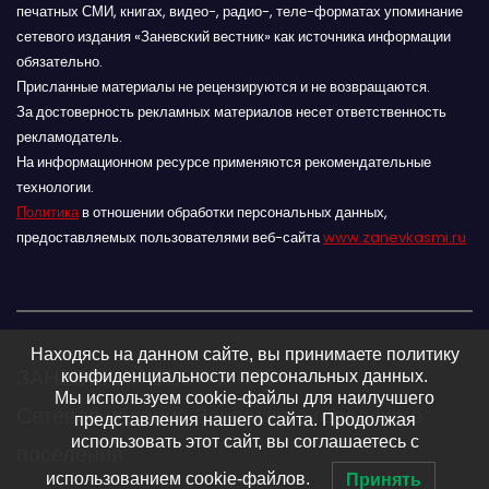
печатных СМИ, книгах, видео-, радио-, теле-форматах упоминание
сетевого издания «Заневский вестник» как источника информации
обязательно.
Присланные материалы не рецензируются и не возвращаются.
За достоверность рекламных материалов несет ответственность
рекламодатель.
На информационном ресурсе применяются рекомендательные
технологии.
Политика
в отношении обработки персональных данных,
предоставляемых пользователями веб-сайта
www.zanevkasmi.ru
Находясь на данном сайте, вы принимаете политику
ЗАНЕВСКИЙ ВЕСТНИК 16+
конфиденциальности персональных данных.
Мы используем cookie-файлы для наилучшего
Сетевое издание Заневского городского
представления нашего сайта. Продолжая
использовать этот сайт, вы соглашаетесь с
поселения
использованием cookie-файлов.
Принять