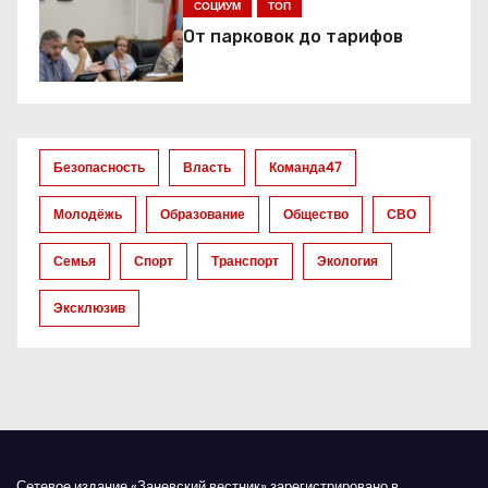
СОЦИУМ
ТОП
п
От парковок до тарифов
о
з
а
Безопасность
Власть
Команда47
п
Молодёжь
Образование
Общество
СВО
и
Семья
Спорт
Транспорт
Экология
с
Эксклюзив
я
м
Сетевое издание «Заневский вестник» зарегистрировано в