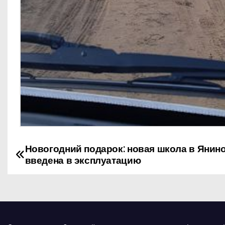
Новогодний подарок: новая школа в Янино
Н
введена в эксплуатацию
а
в
и