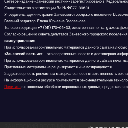
Сетевое издание «Заневский вестник» зарегистрировано в Федерально
г
Свидетельство о регистрации Эл № ФС77-89681.
Учредитель: администрация Заневского городского поселения Всеволо
а
Главный редактор: Елена Юрьевна Голованова.
Телефон редакции +7 (911) 170-06-33, электронная почта: gazeta@z
ц
Согласно решению совета депутатов Заневского городского поселени
и
самоуправления
.
При использовании оригинальных материалов данного сайта на любых 
я
«Заневский вестник»
– это оперативные новости и достоверная инфор
При использовании оригинальных материалов данного сайта в печатных
п
Присланные материалы не рецензируются и не возвращаются.
За достоверность рекламных материалов несет ответственность рекл
о
На информационном ресурсе применяются рекомендательные техноло
Политика
в отношении обработки персональных данных, предоставляе
з
а
п
и
ЗАНЕВСКИЙ ВЕСТНИК 16+