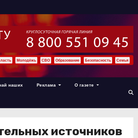
ласть
Молодёжь
СВО
Образование
Безопасность
Семья
най наших
Реклама
О газете
тельных источников