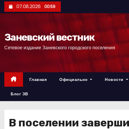
П
07.08.2026
00:59
е
р
е
Заневский вестник
й
т
Сетевое издание Заневского городского поселения
и
к
с
о
Главная
Официально
Новости
д
е
Блог ЗВ
р
ж
и
В поселении заверш
м