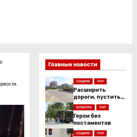
о
Главные новости
СОЦИУМ
ТОП
рвости.
Расширить
дороги, пустить
низкопольники
КУЛЬТУРА
ТОП
Герои без
постаментов
СОЦИУМ
ТОП