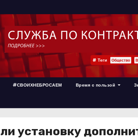
Теги
Общество
В
#СВОИХНЕБРОСАЕМ
Время с пользой
З
или установку дополни