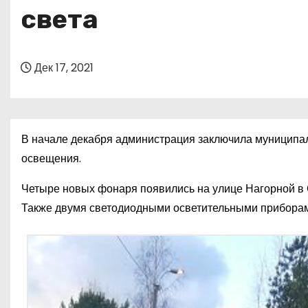
о
света
м
у
Дек 17, 2021
В начале декабря администрация заключила муниципал
освещения.
Четыре новых фонаря появились на улице Нагорной в 
Также двумя светодиодными осветительными прибора