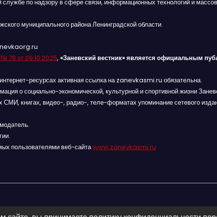
й службе по надзору в сфере связи, информационных технологий и массов
жского муниципального района Ленинградской области.
anevkaorg.ru
я
№ 78 от 09.10.2025
,
«Заневский вестник» является официальным пуб
интернет-ресурсах активная ссылка на zanevkasmi.ru обязательна.
мация о социально-экономической, культурной и спортивной жизни Заневс
 СМИ, книгах, видео-, радио-, теле-форматах упоминание сетевого изда
амодатель.
гии.
мых пользователями веб-сайта
www.zanevkasmi.ru