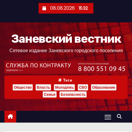
П
08.08.2026
15:32
е
р
е
Заневский вестник
й
т
Сетевое издание Заневского городского поселения
и
к
с
о
Теги
д
Общество
Власть
Молодёжь
СВО
Образование
е
Семья
Безопасность
р
ж
и
м