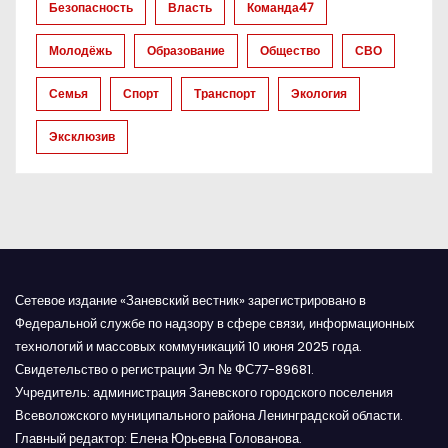
а
Безопасность
Власть
Команда47
п
Молодёжь
Образование
Общество
СВО
и
Семья
Спорт
Транспорт
Экология
с
Эксклюзив
я
м
Сетевое издание «Заневский вестник» зарегистрировано в
Федеральной службе по надзору в сфере связи, информационных
технологий и массовых коммуникаций 10 июня 2025 года.
Свидетельство о регистрации Эл № ФС77-89681.
Учредитель: администрация Заневского городского поселения
Всеволожского муниципального района Ленинградской области.
Главный редактор: Елена Юрьевна Голованова.