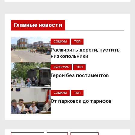
а
в
и
Главные новости
г
СОЦИУМ
ТОП
а
Расширить дороги, пустить
низкопольники
ц
КУЛЬТУРА
ТОП
и
Герои без постаментов
я
СОЦИУМ
ТОП
п
От парковок до тарифов
о
з