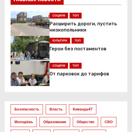
г
СОЦИУМ
ТОП
а
Расширить дороги, пустить
низкопольники
ц
КУЛЬТУРА
ТОП
и
Герои без постаментов
я
СОЦИУМ
ТОП
п
От парковок до тарифов
о
з
а
Безопасность
Власть
Команда47
п
Молодёжь
Образование
Общество
СВО