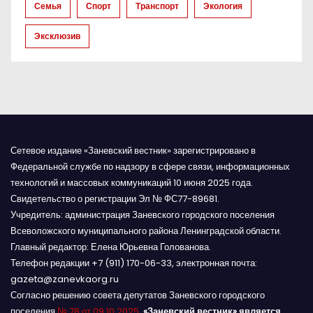
и
Семья
Спорт
Транспорт
Экология
с
Эксклюзив
я
м
Сетевое издание «Заневский вестник» зарегистрировано в
Федеральной службе по надзору в сфере связи, информационных
технологий и массовых коммуникаций 10 июня 2025 года.
Свидетельство о регистрации Эл № ФС77-89681.
Учредитель: администрация Заневского городского поселения
Всеволожского муниципального района Ленинградской области.
Главный редактор: Елена Юрьевна Голованова.
Телефон редакции +7 (911) 170-06-33, электронная почта:
gazeta@zanevkaorg.ru
Согласно решению совета депутатов Заневского городского
поселения
№ 78 от 09.10.2025
,
«Заневский вестник» является