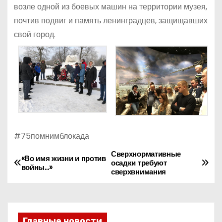
возле одной из боевых машин на территории музея,
почтив подвиг и память ленинградцев, защищавших
свой город.
#75помнимблокада
Сверхнормативные
Н
«Во имя жизни и против
осадки требуют
войны…»
сверхвнимания
а
в
и
Главные новости