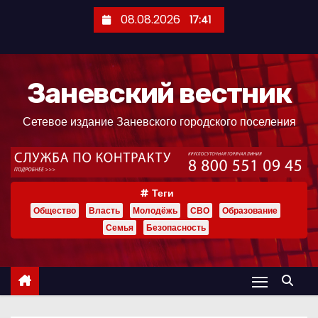
П
08.08.2026
17:41
е
р
е
Заневский вестник
й
т
Сетевое издание Заневского городского поселения
и
к
с
о
Теги
д
Общество
Власть
Молодёжь
СВО
Образование
е
Семья
Безопасность
р
ж
и
м