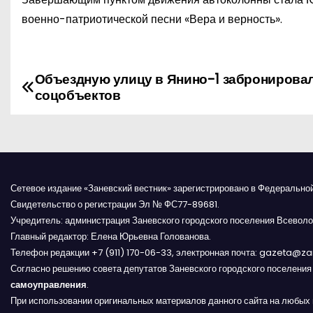
военно-патриотической песни «Вера и верность».
Объездную улицу в Янино-1 забронирова
Н
соцобъектов
а
в
и
Сетевое издание «Заневский вестник» зарегистрировано в Федерально
г
Свидетельство о регистрации Эл № ФС77-89681.
Учредитель: администрация Заневского городского поселения Всеволо
а
Главный редактор: Елена Юрьевна Голованова.
Телефон редакции +7 (911) 170-06-33, электронная почта: gazeta@z
ц
Согласно решению совета депутатов Заневского городского поселени
и
самоуправления
.
При использовании оригинальных материалов данного сайта на любых 