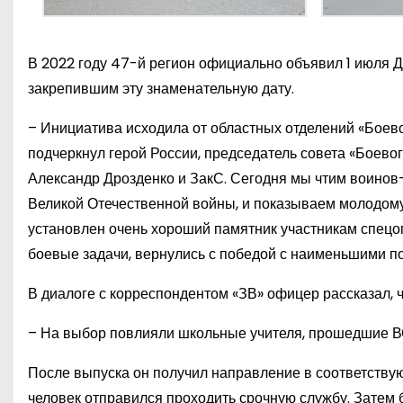
В 2022 году 47-й регион официально объявил 1 июля Д
закрепившим эту знаменательную дату.
– Инициатива исходила от областных отделений «Боево
подчеркнул герой России, председатель совета «Боево
Александр Дрозденко и ЗакС. Сегодня мы чтим воино
Великой Отечественной войны, и показываем молодому
установлен очень хороший памятник участникам спецопе
боевые задачи, вернулись с победой с наименьшими п
В диалоге с корреспондентом «ЗВ» офицер рассказал, ч
– На выбор повлияли школьные учителя, прошедшие ВО
После выпуска он получил направление в соответству
человек отправился проходить срочную службу. Затем