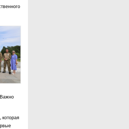
ственного
«Важно
, которая
ервые