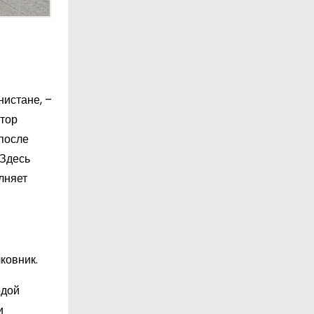
нистане, –
атор
после
 Здесь
лняет
ковник.
одой
и