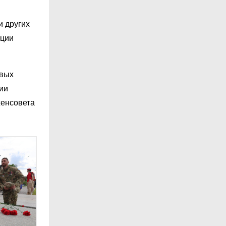
и других
ации
овых
ии
женсовета