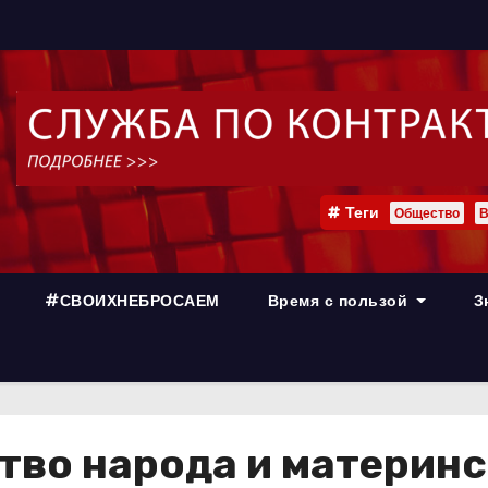
Теги
Общество
В
#СВОИХНЕБРОСАЕМ
Время с пользой
З
ство народа и материн