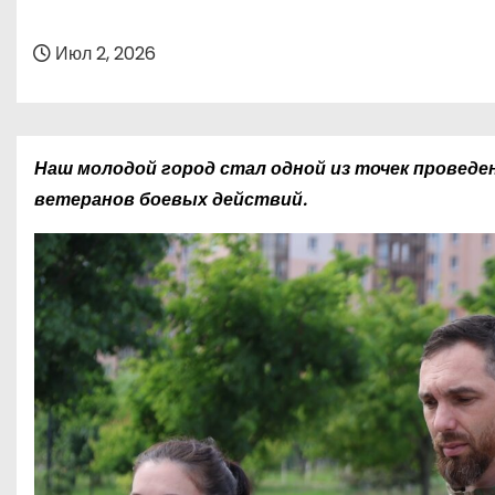
о
м
Июл 2, 2026
у
Наш молодой город стал одной из точек проведе
ветеранов боевых действий.