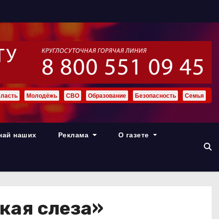
ласть
Молодёжь
СВО
Образование
Безопасность
Семья
най наших
Реклама
О газете
ская слеза»