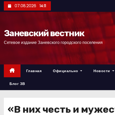
П
07.08.2026
14:11
е
р
е
Заневский вестник
й
т
Сетевое издание Заневского городского поселения
и
к
с
о
Главная
Официально
Новости
д
е
Блог ЗВ
р
ж
и
«В них честь и муже
м