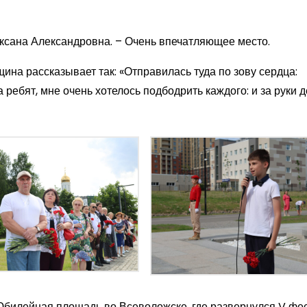
Оксана Александровна. – Очень впечатляющее место.
ина рассказывает так: «Отправилась туда по зову сердца:
а ребят, мне очень хотелось подбодрить каждого: и за руки 
илейная площадь во Всеволожске, где развернулся V фе