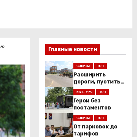
ню
Главные новости
СОЦИУМ
ТОП
Расширить
дороги, пустить
низкопольники
КУЛЬТУРА
ТОП
Герои без
постаментов
СОЦИУМ
ТОП
От парковок до
тарифов