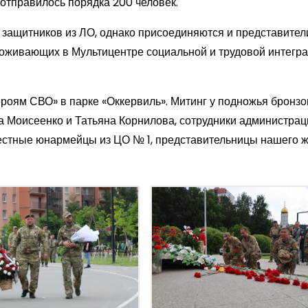
 отправилось порядка 200 человек.
 защитников из ЛО, однако присоединяются и представител
проживающих в Мультицентре социальной и трудовой интегр
ероям СВО» в парке «Оккервиль». Митинг у подножья бронз
 Моисеенко и Татьяна Корнилова, сотрудники администрац
местные юнармейцы из ЦО № 1, представительницы нашего 