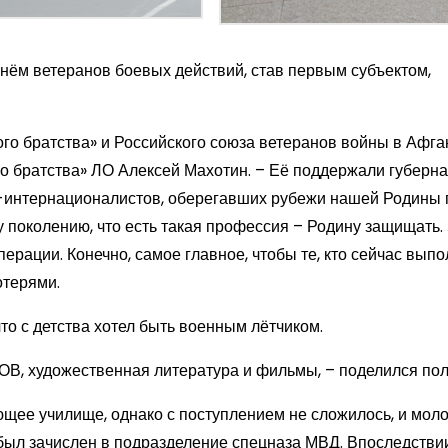
нём ветеранов боевых действий, став первым субъектом,
го братства» и Российского союза ветеранов войны в Афга
го братства» ЛО Алексей Махотин. – Её поддержали губерн
в-интернационалистов, оберегавших рубежи нашей Родины 
 поколению, что есть такая профессия – Родину защищать.
рации. Конечно, самое главное, чтобы те, кто сейчас выпо
отерями.
то с детства хотел быть военным лётчиком.
В, художественная литература и фильмы, – поделился пол
ющее училище, однако с поступлением не сложилось, и мол
 был зачислен в подразделение спецназа МВД. Впоследстви