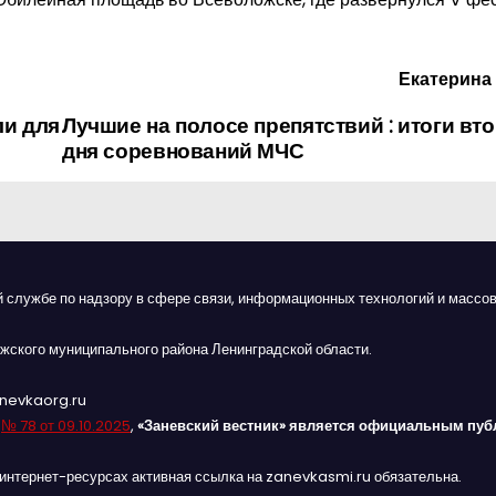
Екатерин
ли для
Лучшие на полосе препятствий : итоги вт
дня соревнований МЧС
й службе по надзору в сфере связи, информационных технологий и массов
жского муниципального района Ленинградской области.
anevkaorg.ru
я
№ 78 от 09.10.2025
,
«Заневский вестник» является официальным пуб
интернет-ресурсах активная ссылка на zanevkasmi.ru обязательна.