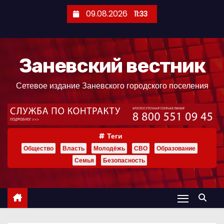
П
09.08.2026
11:33
е
р
е
Заневский вестник
й
т
Сетевое издание Заневского городского поселения
и
к
с
о
Теги
д
Общество
Власть
Молодёжь
СВО
Образование
е
Семья
Безопасность
р
ж
и
м