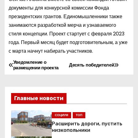
документы для конкурсной комиссии Фонда
президентских грантов. Единомышленники также
занимаются разработкой мерча и узнаваемого
стиля концепции. Проект стартует с февраля 2023
года. Первый месяц будет подготовительным, а уже
с марта начнут набирать участников.
Уведомление о
Н
Десять победителей
размещении проекта
а
в
Главные новости
и
г
СОЦИУМ
ТОП
Расширить дороги, пустить
а
низкопольники