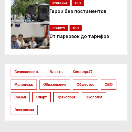
ц
КУЛЬТУРА
ТОП
Герои без постаментов
и
я
СОЦИУМ
ТОП
От парковок до тарифов
п
о
з
Безопасность
Власть
Команда47
а
Молодёжь
Образование
Общество
СВО
п
Семья
Спорт
Транспорт
Экология
и
Эксклюзив
с
я