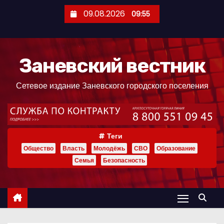
П
09.08.2026
09:55
е
р
е
Заневский вестник
й
т
Сетевое издание Заневского городского поселения
и
к
с
о
Теги
д
Общество
Власть
Молодёжь
СВО
Образование
е
Семья
Безопасность
р
ж
и
м