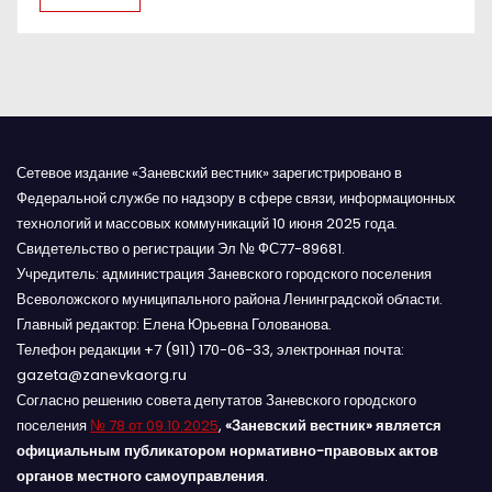
с
я
м
Сетевое издание «Заневский вестник» зарегистрировано в
Федеральной службе по надзору в сфере связи, информационных
технологий и массовых коммуникаций 10 июня 2025 года.
Свидетельство о регистрации Эл № ФС77-89681.
Учредитель: администрация Заневского городского поселения
Всеволожского муниципального района Ленинградской области.
Главный редактор: Елена Юрьевна Голованова.
Телефон редакции +7 (911) 170-06-33, электронная почта:
gazeta@zanevkaorg.ru
Согласно решению совета депутатов Заневского городского
поселения
№ 78 от 09.10.2025
,
«Заневский вестник» является
официальным публикатором нормативно-правовых актов
органов местного самоуправления
.