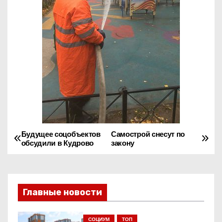
Будущее соцобъектов
Самострой снесут по
Н
обсудили в Кудрово
закону
а
в
Главные новости
и
СОЦИУМ
ТОП