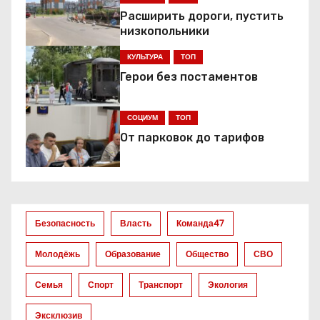
г
Расширить дороги, пустить
а
низкопольники
ц
КУЛЬТУРА
ТОП
Герои без постаментов
и
я
СОЦИУМ
ТОП
От парковок до тарифов
п
о
з
Безопасность
Власть
Команда47
а
Молодёжь
Образование
Общество
СВО
п
Семья
Спорт
Транспорт
Экология
и
Эксклюзив