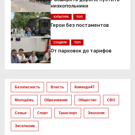
ц
низкопольники
КУЛЬТУРА
ТОП
и
Герои без постаментов
я
СОЦИУМ
ТОП
п
От парковок до тарифов
о
з
а
Безопасность
Власть
Команда47
п
Молодёжь
Образование
Общество
СВО
и
Семья
Спорт
Транспорт
Экология
с
Эксклюзив
я