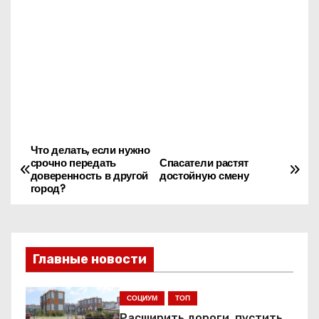
Что делать, если нужно
Н
срочно передать
Спасатели растят
доверенность в другой
достойную смену
а
город?
в
и
Главные новости
г
СОЦИУМ
ТОП
а
Расширить дороги, пустить