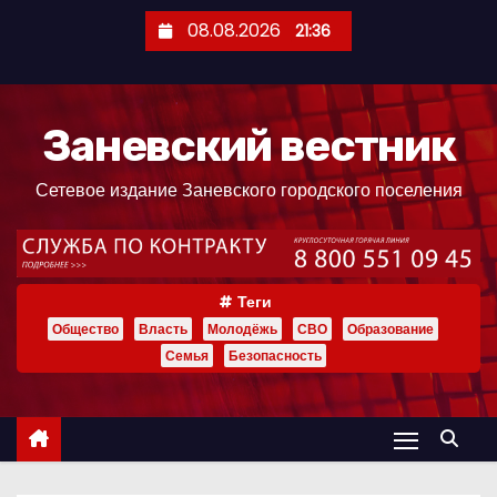
П
08.08.2026
21:36
е
р
е
Заневский вестник
й
т
Сетевое издание Заневского городского поселения
и
к
с
о
Теги
д
Общество
Власть
Молодёжь
СВО
Образование
е
Семья
Безопасность
р
ж
и
м