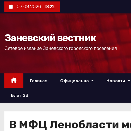
П
07.08.2026
18:22
е
р
е
Заневский вестник
й
т
Сетевое издание Заневского городского поселения
и
к
с
о
Главная
Официально
Новости
д
е
Блог ЗВ
р
ж
и
В МФЦ Ленобласти м
м