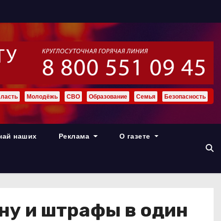
ласть
Молодёжь
СВО
Образование
Семья
Безопасность
най наших
Реклама
О газете
ну и штрафы в один