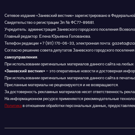
о
Сетевое издание «Заневский вестник» зарегистрировано в Федерально
з
Свидетельство о регистрации Эл № ФС77-89681.
Учредитель: администрация Заневского городского поселения Всеволо
а
Главный редактор: Елена Юрьевна Голованова.
Телефон редакции +7 (911) 170-06-33, электронная почта: gazeta@z
п
Согласно решению совета депутатов Заневского городского поселени
самоуправления
.
и
При использовании оригинальных материалов данного сайта на любых 
с
«Заневский вестник»
– это оперативные новости и достоверная инфор
При использовании оригинальных материалов данного сайта в печатных
я
Присланные материалы не рецензируются и не возвращаются.
За достоверность рекламных материалов несет ответственность рекл
м
На информационном ресурсе применяются рекомендательные техноло
Политика
в отношении обработки персональных данных, предоставляе