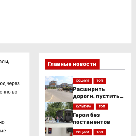
алы,
Главные новости
СОЦИУМ
ТОП
од через
Расширить
енно во
дороги, пустить
низкопольники
КУЛЬТУРА
ТОП
Герои без
но
постаментов
ные
СОЦИУМ
ТОП