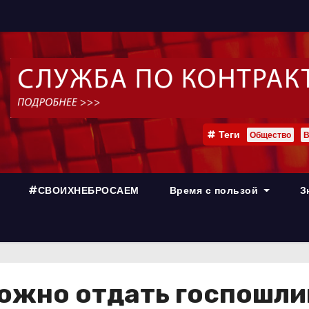
Теги
Общество
В
#СВОИХНЕБРОСАЕМ
Время с пользой
З
ожно отдать госпошли