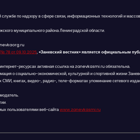
й службе по надзору в сфере связи, информационных технологий и массов
жского муниципального района Ленинградской области.
anevkaorg.ru
я
№ 78 от 09.10.2025
,
«Заневский вестник» является официальным пуб
интернет-ресурсах активная ссылка на zanevkasmi.ru обязательна.
мация о социально-экономической, культурной и спортивной жизни Заневс
 СМИ, книгах, видео-, радио-, теле-форматах упоминание сетевого изда
амодатель.
гии.
мых пользователями веб-сайта
www.zanevkasmi.ru