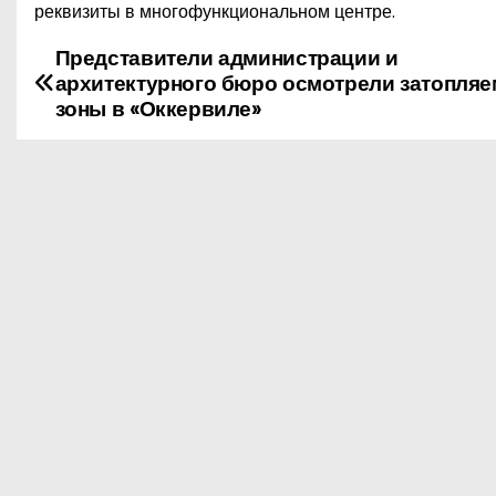
реквизиты в многофункциональном центре.
Представители администрации и
Н
архитектурного бюро осмотрели затопля
а
зоны в «Оккервиле»
в
и
г
а
ц
и
я
п