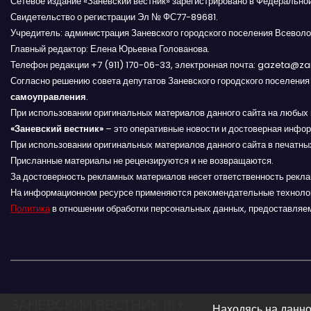
Сетевое издание «Заневский вестник» зарегистрировано в Федерально
а
Свидетельство о регистрации Эл № ФС77-89681.
Учредитель: администрация Заневского городского поселения Всеволо
п
Главный редактор: Елена Юрьевна Голованова.
и
Телефон редакции +7 (911) 170-06-33, электронная почта: gazeta@z
Согласно решению совета депутатов Заневского городского поселени
с
самоуправления
.
При использовании оригинальных материалов данного сайта на любых 
я
«Заневский вестник»
– это оперативные новости и достоверная инфор
При использовании оригинальных материалов данного сайта в печатных
м
Присланные материалы не рецензируются и не возвращаются.
За достоверность рекламных материалов несет ответственность рекл
На информационном ресурсе применяются рекомендательные техноло
Политика
в отношении обработки персональных данных, предоставляе
ЗАНЕВСКИЙ ВЕСТНИК 16+
Находясь на данно