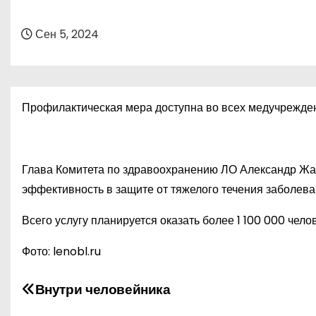
о
м
Сен 5, 2024
у
Профилактическая мера доступна во всех медучрежден
Глава Комитета по здравоохранению ЛО Александр Жар
эффективность в защите от тяжелого течения заболев
Всего услугу планируется оказать более 1 100 000 чел
Фото: lenobl.ru
Н
Внутри человейника