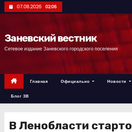
П
07.08.2026
02:06
е
р
е
Заневский вестник
й
т
Сетевое издание Заневского городского поселения
и
к
с
о
Главная
Официально
Новости
д
е
Блог ЗВ
р
ж
и
В Ленобласти старто
м