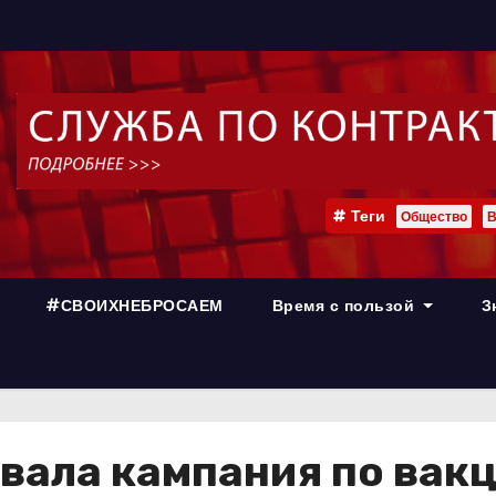
Теги
Общество
В
#СВОИХНЕБРОСАЕМ
Время с пользой
З
вала кампания по вакц