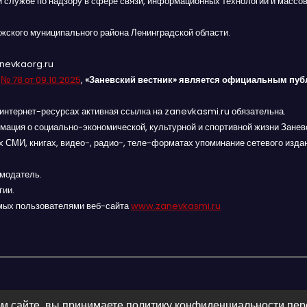
й службе по надзору в сфере связи, информационных технологий и массов
жского муниципального района Ленинградской области.
anevkaorg.ru
я
№ 78 от 09.10.2025
,
«Заневский вестник» является официальным пуб
интернет-ресурсах активная ссылка на zanevkasmi.ru обязательна.
мация о социально-экономической, культурной и спортивной жизни Заневс
 СМИ, книгах, видео-, радио-, теле-форматах упоминание сетевого изда
амодатель.
гии.
мых пользователями веб-сайта
www.zanevkasmi.ru
м сайте, вы принимаете политику конфиденциальности пе