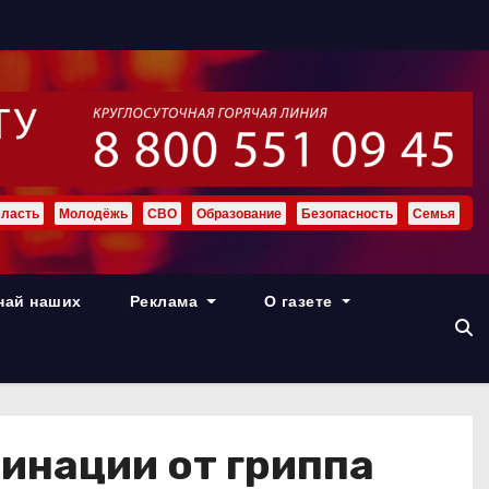
ласть
Молодёжь
СВО
Образование
Безопасность
Семья
най наших
Реклама
О газете
инации от гриппа