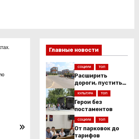
тах.
Главные новости
СОЦИУМ
ТОП
ую
Расширить
дороги, пустить
низкопольники
КУЛЬТУРА
ТОП
Герои без
постаментов
СОЦИУМ
ТОП
От парковок до
тарифов