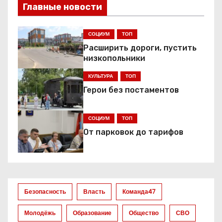
и
Главные новости
г
СОЦИУМ
ТОП
а
Расширить дороги, пустить
низкопольники
ц
КУЛЬТУРА
ТОП
и
Герои без постаментов
я
СОЦИУМ
ТОП
п
От парковок до тарифов
о
з
а
Безопасность
Власть
Команда47
п
Молодёжь
Образование
Общество
СВО