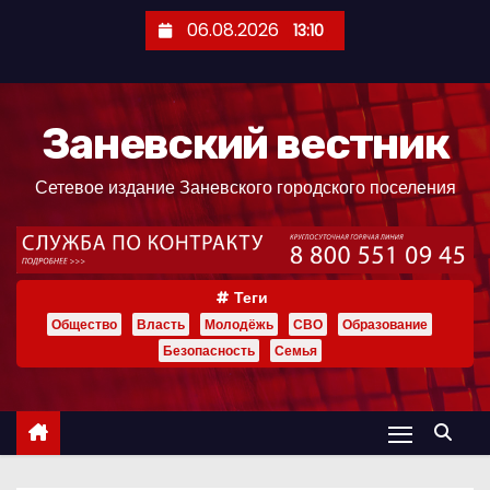
П
06.08.2026
13:10
е
р
е
Заневский вестник
й
т
Сетевое издание Заневского городского поселения
и
к
с
о
Теги
д
Общество
Власть
Молодёжь
СВО
Образование
е
Безопасность
Семья
р
ж
и
м