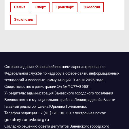
и
Семья
Спорт
Транспорт
Экология
с
Эксклюзив
я
м
Сетевое издание «Заневский вестник» зарегистрировано в
Федеральной службе по надзору в сфере связи, информационных
технологий и массовых коммуникаций 10 июня 2025 года.
Свидетельство о регистрации Эл № ФС77-89681.
Учредитель: администрация Заневского городского поселения
Всеволожского муниципального района Ленинградской области.
Главный редактор: Елена Юрьевна Голованова.
Телефон редакции +7 (911) 170-06-33, электронная почта:
gazeta@zanevkaorg.ru
Согласно решению совета депутатов Заневского городского