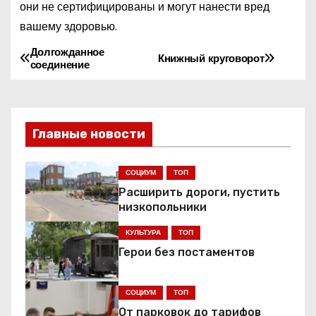
они не сертифицированы и могут нанести вред
вашему здоровью.
Долгожданное
Н
Книжный круговорот
соединение
а
в
Главные новости
и
г
СОЦИУМ
ТОП
Расширить дороги, пустить
а
низкопольники
ц
КУЛЬТУРА
ТОП
Герои без постаментов
и
я
СОЦИУМ
ТОП
От парковок до тарифов