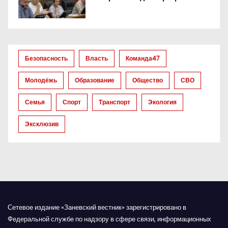
п
о
з
Безопасность
Власть
Команда47
а
Молодёжь
Образование
Общество
СВО
п
Семья
Спорт
Транспорт
Экология
и
Эксклюзив
с
я
м
Сетевое издание «Заневский вестник» зарегистрировано в
Федеральной службе по надзору в сфере связи, информационных