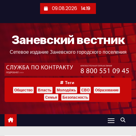
П
09.08.2026
14:19
е
р
е
Заневский вестник
й
т
Сетевое издание Заневского городского поселения
и
к
с
о
Теги
д
Общество
Власть
Молодёжь
СВО
Образование
е
Семья
Безопасность
р
ж
и
м