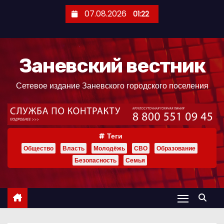
П
07.08.2026
01:22
е
р
е
Заневский вестник
й
т
Сетевое издание Заневского городского поселения
и
к
с
о
Теги
д
Общество
Власть
Молодёжь
СВО
Образование
е
Безопасность
Семья
р
ж
и
м