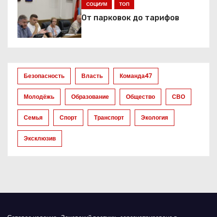
я
СОЦИУМ
ТОП
От парковок до тарифов
п
о
з
Безопасность
Власть
Команда47
а
Молодёжь
Образование
Общество
СВО
п
Семья
Спорт
Транспорт
Экология
и
Эксклюзив
с
я
м