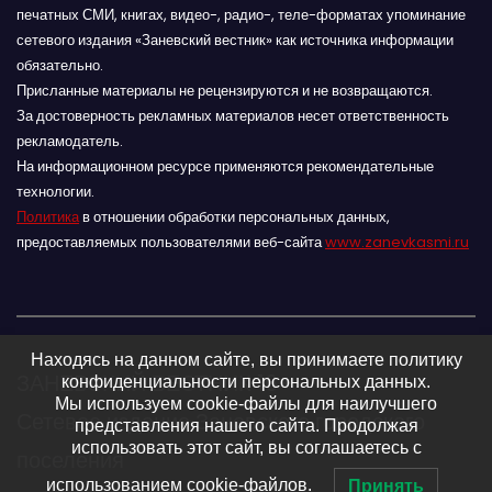
печатных СМИ, книгах, видео-, радио-, теле-форматах упоминание
сетевого издания «Заневский вестник» как источника информации
обязательно.
Присланные материалы не рецензируются и не возвращаются.
За достоверность рекламных материалов несет ответственность
рекламодатель.
На информационном ресурсе применяются рекомендательные
технологии.
Политика
в отношении обработки персональных данных,
предоставляемых пользователями веб-сайта
www.zanevkasmi.ru
Находясь на данном сайте, вы принимаете политику
ЗАНЕВСКИЙ ВЕСТНИК 16+
конфиденциальности персональных данных.
Мы используем cookie-файлы для наилучшего
Сетевое издание Заневского городского
представления нашего сайта. Продолжая
использовать этот сайт, вы соглашаетесь с
поселения
использованием cookie-файлов.
Принять