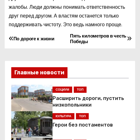
жалобы. Люди должны понимать ответственность
друг перед другом. А властям останется только
поддерживать чистоту. Это ведь намного проще.
Пять километров в честь
Н
По дороге к жизни
Победы
а
в
Главные новости
и
г
СОЦИУМ
ТОП
Расширить дороги, пустить
а
низкопольники
ц
КУЛЬТУРА
ТОП
Герои без постаментов
и