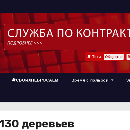
Теги
Общество
В
#СВОИХНЕБРОСАЕМ
Время с пользой
З
130 деревьев