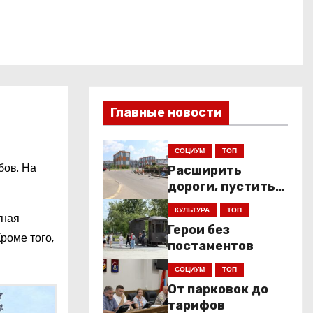
Главные новости
СОЦИУМ
ТОП
бов. На
Расширить
дороги, пустить
низкопольники
КУЛЬТУРА
ТОП
тная
Герои без
роме того,
постаментов
СОЦИУМ
ТОП
От парковок до
тарифов