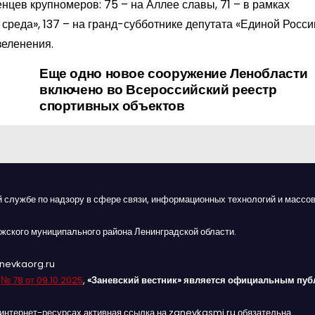
нцев крупномеров: 75 – на Аллее славы, 71 – в рамках
среда», 137 – на гранд-субботнике депутата «Единой Росси
зеленения.
Еще одно новое сооружение Ленобласти
включено во Всероссийский реестр
спортивных объектов
й службе по надзору в сфере связи, информационных технологий и массов
жского муниципального района Ленинградской области.
anevkaorg.ru
я
№ 78 от 09.10.2025
,
«Заневский вестник» является официальным пуб
интернет-ресурсах активная ссылка на zanevkasmi.ru обязательна.