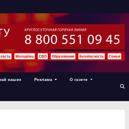
ласть
Молодёжь
СВО
Образование
Безопасность
Семья
най наших
Реклама
О газете