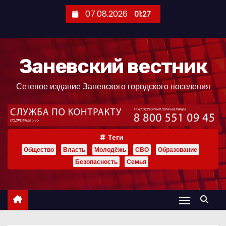
П
07.08.2026
01:27
е
р
е
Заневский вестник
й
т
Сетевое издание Заневского городского поселения
и
к
с
о
Теги
д
Общество
Власть
Молодёжь
СВО
Образование
е
Безопасность
Семья
р
ж
и
м