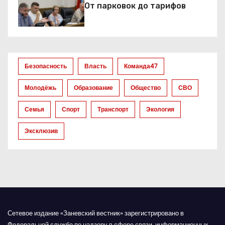
От парковок до тарифов
о
з
а
Безопасность
Власть
Команда47
п
Молодёжь
Образование
Общество
СВО
и
Семья
Спорт
Транспорт
Экология
с
Эксклюзив
я
м
Сетевое издание «Заневский вестник» зарегистрировано в
Федеральной службе по надзору в сфере связи, информационных