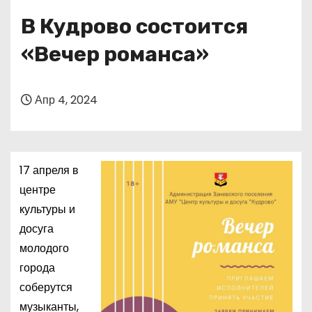
о
В Кудрово состоится
м
у
«Вечер романса»
Апр 4, 2024
17 апреля в
центре
культуры и
досуга
молодого
города
соберутся
музыканты,