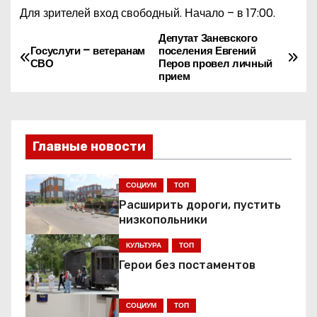
Для зрителей вход свободный. Начало – в 17:00.
Депутат Заневского
Н
Госуслуги – ветеранам
поселения Евгений
СВО
Перов провел личный
а
прием
в
и
Главные новости
г
СОЦИУМ
ТОП
а
Расширить дороги, пустить
ц
низкопольники
КУЛЬТУРА
ТОП
и
Герои без постаментов
я
СОЦИУМ
ТОП
п