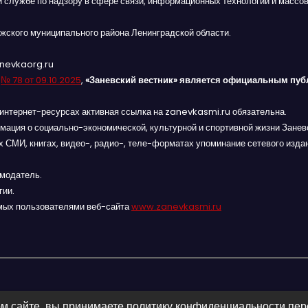
й службе по надзору в сфере связи, информационных технологий и массов
жского муниципального района Ленинградской области.
anevkaorg.ru
я
№ 78 от 09.10.2025
,
«Заневский вестник» является официальным пуб
интернет-ресурсах активная ссылка на zanevkasmi.ru обязательна.
мация о социально-экономической, культурной и спортивной жизни Заневс
 СМИ, книгах, видео-, радио-, теле-форматах упоминание сетевого изда
амодатель.
гии.
мых пользователями веб-сайта
www.zanevkasmi.ru
м сайте, вы принимаете политику конфиденциальности пе