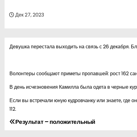
о
м
Дек 27, 2023
у
Девушка перестала выходить на связь с 26 декабря. Бл
Волонтеры сообщают приметы пропавшей: рост 162 сан
В день исчезновения Камилла была одета в черные курт
Если вы встречали юную кудровчанку или знаете, где 
112.
Результат – положительный
Н