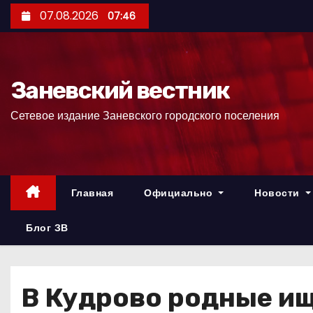
П
07.08.2026
07:46
е
р
е
Заневский вестник
й
т
Сетевое издание Заневского городского поселения
и
к
с
о
Главная
Официально
Новости
д
е
Блог ЗВ
р
ж
и
В Кудрово родные и
м