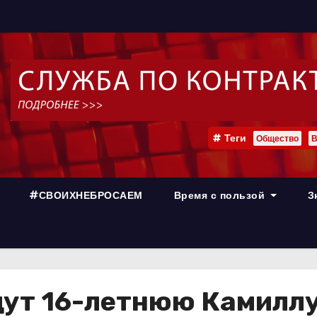
Теги
Общество
В
#СВОИХНЕБРОСАЕМ
Время с пользой
З
щут 16-летнюю Камилл