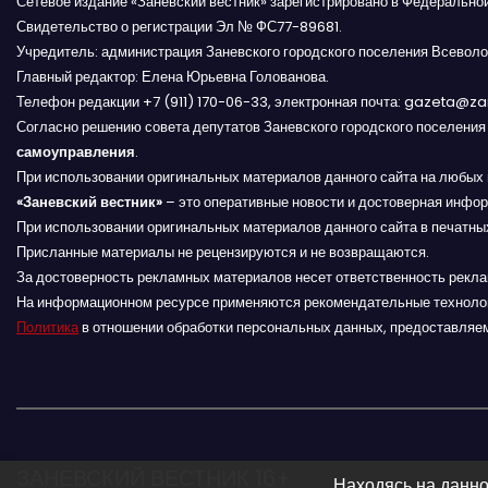
Сетевое издание «Заневский вестник» зарегистрировано в Федерально
а
Свидетельство о регистрации Эл № ФС77-89681.
Учредитель: администрация Заневского городского поселения Всеволо
п
Главный редактор: Елена Юрьевна Голованова.
и
Телефон редакции +7 (911) 170-06-33, электронная почта: gazeta@z
Согласно решению совета депутатов Заневского городского поселени
с
самоуправления
.
При использовании оригинальных материалов данного сайта на любых 
я
«Заневский вестник»
– это оперативные новости и достоверная инфор
При использовании оригинальных материалов данного сайта в печатных
м
Присланные материалы не рецензируются и не возвращаются.
За достоверность рекламных материалов несет ответственность рекл
На информационном ресурсе применяются рекомендательные техноло
Политика
в отношении обработки персональных данных, предоставляе
ЗАНЕВСКИЙ ВЕСТНИК 16+
Находясь на данно