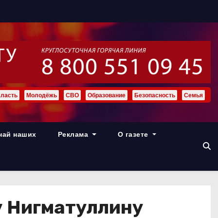
ласть
Молодёжь
СВО
Образование
Безопасность
Семья
най наших
Реклама
О газете
у Нигматуллину