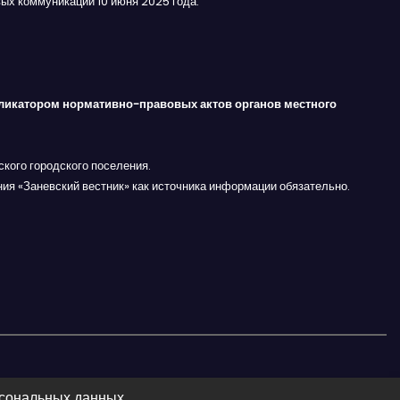
ых коммуникаций 10 июня 2025 года.
ликатором нормативно-правовых актов органов местного
кого городского поселения.
ния «Заневский вестник» как источника информации обязательно.
рсональных данных.