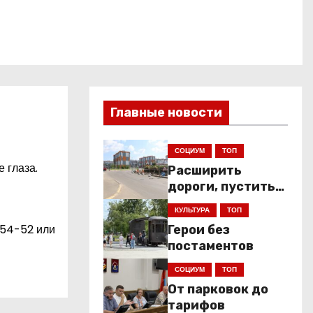
Главные новости
СОЦИУМ
ТОП
 глаза.
Расширить
дороги, пустить
низкопольники
КУЛЬТУРА
ТОП
-54-52
или
Герои без
постаментов
СОЦИУМ
ТОП
От парковок до
тарифов