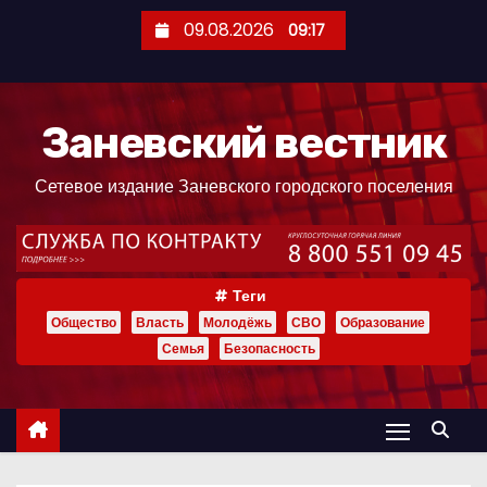
П
09.08.2026
09:17
е
р
е
Заневский вестник
й
т
Сетевое издание Заневского городского поселения
и
к
с
о
Теги
д
Общество
Власть
Молодёжь
СВО
Образование
е
Семья
Безопасность
р
ж
и
м