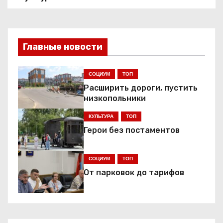
а
в
и
Главные новости
г
СОЦИУМ
ТОП
а
Расширить дороги, пустить
низкопольники
ц
КУЛЬТУРА
ТОП
и
Герои без постаментов
я
СОЦИУМ
ТОП
п
От парковок до тарифов
о
з