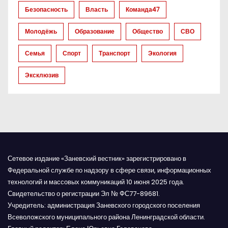
а
Безопасность
Власть
Команда47
п
Молодёжь
Образование
Общество
СВО
и
Семья
Спорт
Транспорт
Экология
с
Эксклюзив
я
м
Сетевое издание «Заневский вестник» зарегистрировано в
Федеральной службе по надзору в сфере связи, информационных
технологий и массовых коммуникаций 10 июня 2025 года.
Свидетельство о регистрации Эл № ФС77-89681.
Учредитель: администрация Заневского городского поселения
Всеволожского муниципального района Ленинградской области.