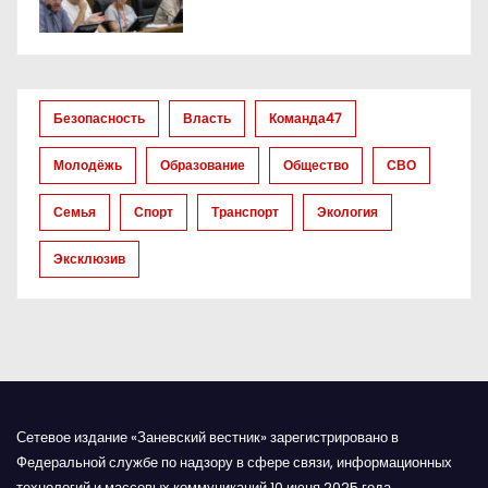
о
з
а
Безопасность
Власть
Команда47
п
Молодёжь
Образование
Общество
СВО
и
Семья
Спорт
Транспорт
Экология
с
Эксклюзив
я
м
Сетевое издание «Заневский вестник» зарегистрировано в
Федеральной службе по надзору в сфере связи, информационных
технологий и массовых коммуникаций 10 июня 2025 года.