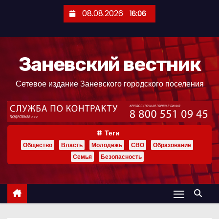
П
08.08.2026
16:06
е
р
е
Заневский вестник
й
т
Сетевое издание Заневского городского поселения
и
к
с
о
Теги
д
Общество
Власть
Молодёжь
СВО
Образование
е
Семья
Безопасность
р
ж
и
м