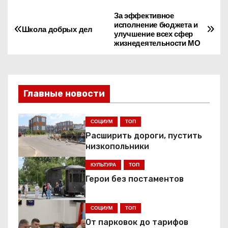
За эффективное
Н
исполнение бюджета и
Школа добрых дел
улучшение всех сфер
а
жизнедеятельности МО
в
и
Главные новости
г
СОЦИУМ
ТОП
а
Расширить дороги, пустить
ц
низкопольники
КУЛЬТУРА
ТОП
и
Герои без постаментов
я
СОЦИУМ
ТОП
п
От парковок до тарифов