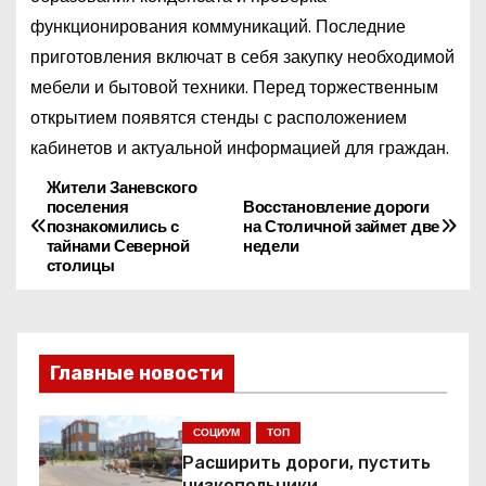
функционирования коммуникаций. Последние
приготовления включат в себя закупку необходимой
мебели и бытовой техники. Перед торжественным
открытием появятся стенды с расположением
кабинетов и актуальной информацией для граждан.
Жители Заневского
Н
поселения
Восстановление дороги
познакомились с
на Столичной займет две
а
тайнами Северной
недели
столицы
в
и
Главные новости
г
а
СОЦИУМ
ТОП
Расширить дороги, пустить
ц
низкопольники