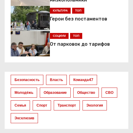
и
КУЛЬТУРА
ТОП
я
Герои без постаментов
п
СОЦИУМ
ТОП
о
От парковок до тарифов
з
а
Безопасность
Власть
Команда47
п
Молодёжь
Образование
Общество
СВО
и
Семья
Спорт
Транспорт
Экология
с
Эксклюзив
я