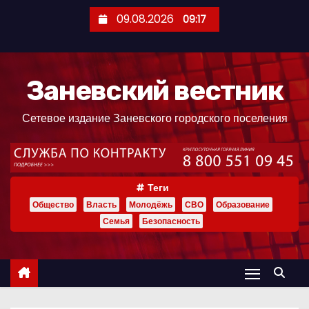
П
09.08.2026
09:17
е
р
е
Заневский вестник
й
т
Сетевое издание Заневского городского поселения
и
к
с
о
Теги
д
Общество
Власть
Молодёжь
СВО
Образование
е
Семья
Безопасность
р
ж
и
м