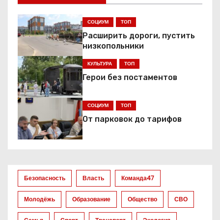
г
СОЦИУМ
ТОП
а
Расширить дороги, пустить
низкопольники
ц
КУЛЬТУРА
ТОП
и
Герои без постаментов
я
СОЦИУМ
ТОП
п
От парковок до тарифов
о
з
а
Безопасность
Власть
Команда47
п
Молодёжь
Образование
Общество
СВО