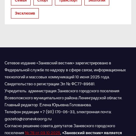
и
Семья
Спорт
Транспорт
Экология
с
Эксклюзив
я
м
Сетевое издание «Заневский вестник» зарегистрировано в
Федеральной службе по надзору в сфере связи, информационных
технологий и массовых коммуникаций 10 июня 2025 года.
Свидетельство о регистрации Эл № ФС77-89681.
Учредитель: администрация Заневского городского поселения
Всеволожского муниципального района Ленинградской области.
Главный редактор: Елена Юрьевна Голованова.
Телефон редакции +7 (911) 170-06-33, электронная почта:
gazeta@zanevkaorg.ru
Согласно решению совета депутатов Заневского городского
поселения
№ 78 от 09.10.2025
,
«Заневский вестник» является