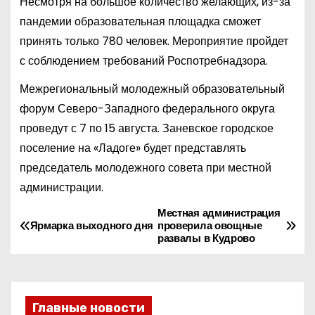
Несмотря на большое количество желающих, из-за
пандемии образовательная площадка сможет
принять только 780 человек. Мероприятие пройдет
с соблюдением требований Роспотребнадзора.
Межрегиональный молодежный образовательный
форум Северо-Западного федерального округа
проведут с 7 по 15 августа. Заневское городское
поселение на «Ладоге» будет представлять
председатель молодежного совета при местной
администрации.
Местная администрация
Н
Ярмарка выходного дня
проверила овощные
развалы в Кудрово
а
в
и
Главные новости