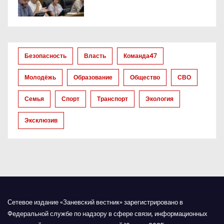
п
о
з
Безопасность
Власть
Команда47
а
Молодёжь
Образование
Общество
СВО
п
Семья
Спорт
Транспорт
Экология
и
Эксклюзив
с
я
м
Сетевое издание «Заневский вестник» зарегистрировано в
Федеральной службе по надзору в сфере связи, информационных