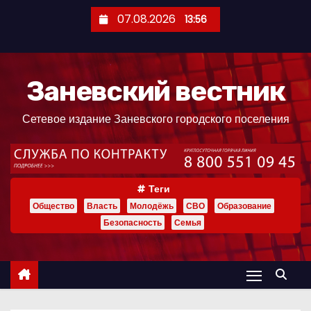
П
07.08.2026
13:56
е
р
е
Заневский вестник
й
т
Сетевое издание Заневского городского поселения
и
к
с
о
Теги
д
Общество
Власть
Молодёжь
СВО
Образование
е
Безопасность
Семья
р
ж
и
м