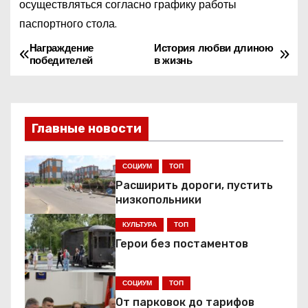
осуществляться согласно графику работы
паспортного стола.
Награждение
История любви длиною
Н
победителей
в жизнь
а
в
Главные новости
и
г
СОЦИУМ
ТОП
Расширить дороги, пустить
а
низкопольники
ц
КУЛЬТУРА
ТОП
Герои без постаментов
и
я
СОЦИУМ
ТОП
От парковок до тарифов