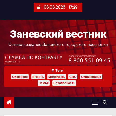
П
08.08.2026
17:29
е
р
е
Заневский вестник
й
т
Сетевое издание Заневского городского поселения
и
к
с
о
Теги
д
Общество
Власть
Молодёжь
СВО
Образование
е
Семья
Безопасность
р
ж
и
м