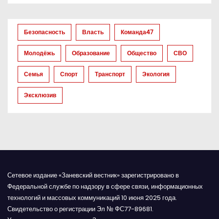
о
з
Безопасность
Власть
Команда47
а
Молодёжь
Образование
Общество
СВО
п
Семья
Спорт
Транспорт
Экология
и
Эксклюзив
с
я
м
Сетевое издание «Заневский вестник» зарегистрировано в
Федеральной службе по надзору в сфере связи, информационных
технологий и массовых коммуникаций 10 июня 2025 года.
Свидетельство о регистрации Эл № ФС77-89681.