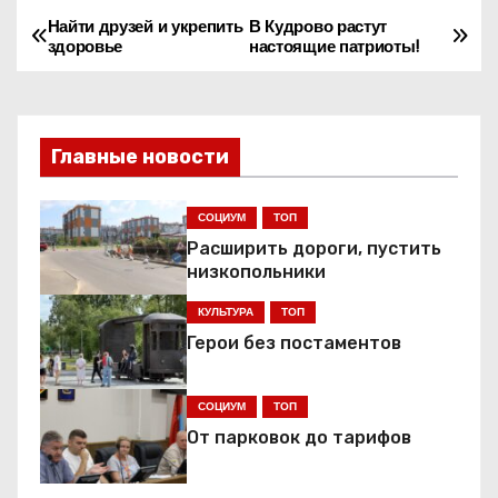
Найти друзей и укрепить
В Кудрово растут
Н
здоровье
настоящие патриоты!
а
в
Главные новости
и
г
СОЦИУМ
ТОП
Расширить дороги, пустить
а
низкопольники
ц
КУЛЬТУРА
ТОП
Герои без постаментов
и
я
СОЦИУМ
ТОП
От парковок до тарифов
п