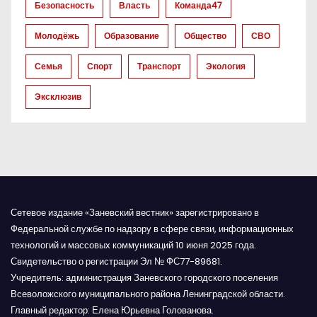
Безопасность
Власть
Команда47
п
Молодёжь
Образование
Общество
СВО
и
Семья
Спорт
Транспорт
Экология
с
Эксклюзив
я
м
Сетевое издание «Заневский вестник» зарегистрировано в
Федеральной службе по надзору в сфере связи, информационных
технологий и массовых коммуникаций 10 июня 2025 года.
Свидетельство о регистрации Эл № ФС77-89681.
Учредитель: администрация Заневского городского поселения
Всеволожского муниципального района Ленинградской области.
Главный редактор: Елена Юрьевна Голованова.