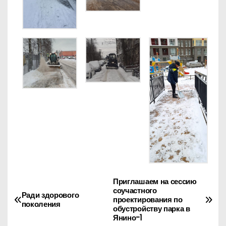
Приглашаем на сессию
Н
соучастного
Ради здорового
проектирования по
а
поколения
обустройству парка в
Янино-1