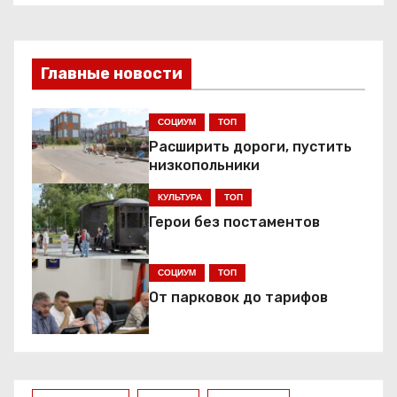
в
и
Главные новости
г
а
СОЦИУМ
ТОП
Расширить дороги, пустить
ц
низкопольники
и
КУЛЬТУРА
ТОП
я
Герои без постаментов
п
СОЦИУМ
ТОП
о
От парковок до тарифов
з
а