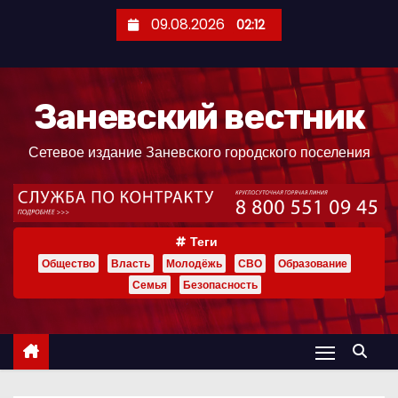
П
09.08.2026
02:12
е
р
е
Заневский вестник
й
т
Сетевое издание Заневского городского поселения
и
к
с
о
Теги
д
Общество
Власть
Молодёжь
СВО
Образование
е
Семья
Безопасность
р
ж
и
м