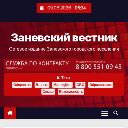
П
09.08.2026
06:24
е
р
е
Заневский вестник
й
т
Сетевое издание Заневского городского поселения
и
к
с
о
Теги
д
Общество
Власть
Молодёжь
СВО
Образование
е
Семья
Безопасность
р
ж
и
м