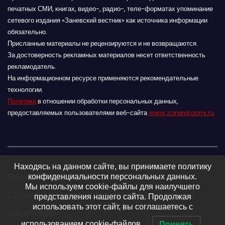
печатных СМИ, книгах, видео-, радио-, теле-форматах упоминание
сетевого издания «Заневский вестник» как источника информации
обязательно.
Присланные материалы не рецензируются и не возвращаются.
За достоверность рекламных материалов несет ответственность
рекламодатель.
На информационном ресурсе применяются рекомендательные
технологии.
Политика
в отношении обработки персональных данных,
предоставляемых пользователями веб-сайта
www.zanevkasmi.ru
Находясь на данном сайте, вы принимаете политику
ЗАНЕВСКИЙ ВЕСТНИК 16+
конфиденциальности персональных данных.
Мы используем cookie-файлы для наилучшего
Сетевое издание Заневского городского
представления нашего сайта. Продолжая
использовать этот сайт, вы соглашаетесь с
поселения
использованием cookie-файлов.
Принять