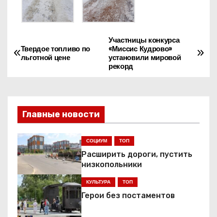
Участницы конкурса
Н
Твердое топливо по
«Миссис Кудрово»
льготной цене
установили мировой
а
рекорд
в
и
Главные новости
г
СОЦИУМ
ТОП
а
Расширить дороги, пустить
ц
низкопольники
КУЛЬТУРА
ТОП
и
Герои без постаментов
я