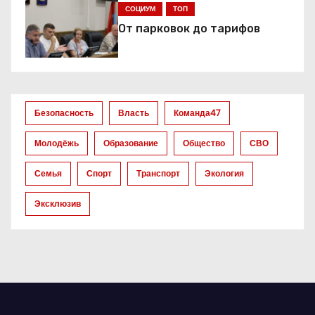
СОЦИУМ
ТОП
п
От парковок до тарифов
о
з
а
Безопасность
Власть
Команда47
п
Молодёжь
Образование
Общество
СВО
и
Семья
Спорт
Транспорт
Экология
с
Эксклюзив
я
м