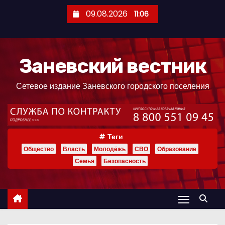
П
09.08.2026
11:06
е
р
е
Заневский вестник
й
т
Сетевое издание Заневского городского поселения
и
к
с
о
Теги
д
Общество
Власть
Молодёжь
СВО
Образование
е
Семья
Безопасность
р
ж
и
м