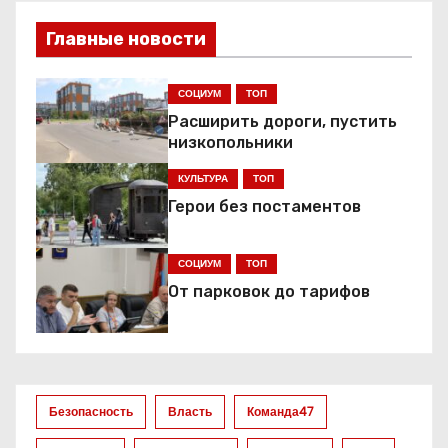
в
Главные новости
и
г
СОЦИУМ
ТОП
Расширить дороги, пустить
а
низкопольники
ц
КУЛЬТУРА
ТОП
Герои без постаментов
и
я
СОЦИУМ
ТОП
От парковок до тарифов
п
о
з
Безопасность
Власть
Команда47
а