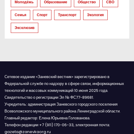
Молодёжь
Образование
Общество
СВО
п
Семья
Спорт
Транспорт
Экология
и
Эксклюзив
с
я
м
Сетевое издание «Заневский вестник» зарегистрировано в
Федеральной службе по надзору в сфере связи, информационных
технологий и массовых коммуникаций 10 июня 2025 года.
Свидетельство о регистрации Эл № ФС77-89681.
Учредитель: администрация Заневского городского поселения
Всеволожского муниципального района Ленинградской области.
Главный редактор: Елена Юрьевна Голованова.
Телефон редакции +7 (911) 170-06-33, электронная почта:
gazeta@zanevkaorg.ru