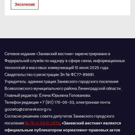
с
Эксклюзив
я
м
Сетевое издание «Заневский вестник» зарегистрировано в
Федеральной службе по надзору в сфере связи, информационных
технологий и массовых коммуникаций 10 июня 2025 года.
Свидетельство о регистрации Эл № ФС77-89681.
Учредитель: администрация Заневского городского поселения
Всеволожского муниципального района Ленинградской области.
Главный редактор: Елена Юрьевна Голованова.
Телефон редакции +7 (911) 170-06-33, электронная почта:
gazeta@zanevkaorg.ru
Согласно решению совета депутатов Заневского городского
поселения
№ 78 от 09.10.2025
,
«Заневский вестник» является
официальным публикатором нормативно-правовых актов