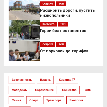
СОЦИУМ
ТОП
а
Расширить дороги, пустить
ц
низкопольники
КУЛЬТУРА
ТОП
и
Герои без постаментов
я
СОЦИУМ
ТОП
п
От парковок до тарифов
о
з
а
Безопасность
Власть
Команда47
п
Молодёжь
Образование
Общество
СВО
и
Семья
Спорт
Транспорт
Экология