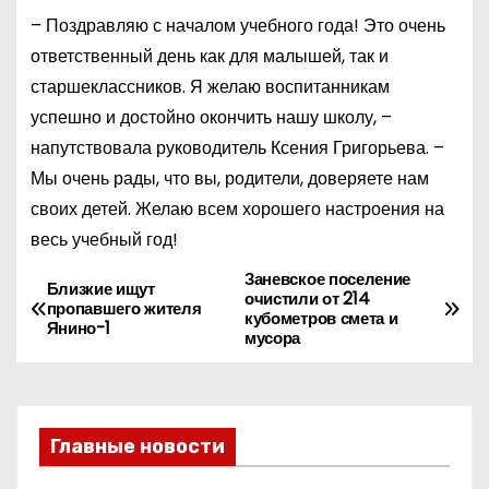
– Поздравляю с началом учебного года! Это очень
ответственный день как для малышей, так и
старшеклассников. Я желаю воспитанникам
успешно и достойно окончить нашу школу, –
напутствовала руководитель Ксения Григорьева. –
Мы очень рады, что вы, родители, доверяете нам
своих детей. Желаю всем хорошего настроения на
весь учебный год!
Заневское поселение
Н
Близкие ищут
очистили от 214
пропавшего жителя
кубометров смета и
а
Янино-1
мусора
в
и
Главные новости
г