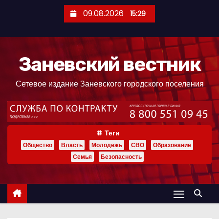
П
09.08.2026
15:29
е
р
е
Заневский вестник
й
т
Сетевое издание Заневского городского поселения
и
к
с
о
Теги
д
Общество
Власть
Молодёжь
СВО
Образование
е
Семья
Безопасность
р
ж
и
м