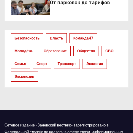
От парковок до тарифов
п
о
з
Безопасность
Власть
Команда47
а
Молодёжь
Образование
Общество
СВО
п
Семья
Спорт
Транспорт
Экология
и
Эксклюзив
с
я
м
Сетевое издание «Заневский вестник» зарегистрировано в
Федеральной службе по надзору в сфере связи, информационных