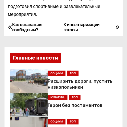
подготовил спортивные и развлекательные
мероприятия.
Как оставаться
К инвентаризации
Н
свободным?
готовы
а
в
Главные новости
и
г
СОЦИУМ
ТОП
Расширить дороги, пустить
а
низкопольники
ц
КУЛЬТУРА
ТОП
Герои без постаментов
и
я
СОЦИУМ
ТОП