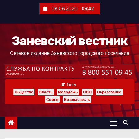
П
08.08.2026
09:42
е
р
е
Заневский вестник
й
т
Сетевое издание Заневского городского поселения
и
к
с
о
Теги
д
Общество
Власть
Молодёжь
СВО
Образование
е
Семья
Безопасность
р
ж
и
м