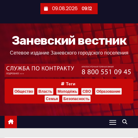
П
09.08.2026
09:12
е
р
е
Заневский вестник
й
т
Сетевое издание Заневского городского поселения
и
к
с
о
Теги
д
Общество
Власть
Молодёжь
СВО
Образование
е
Семья
Безопасность
р
ж
и
м