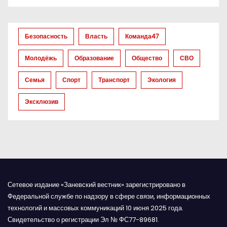
о
з
Безопасность
Власть
Команда47
а
Молодёжь
Образование
Общество
СВО
п
Семья
Спорт
Транспорт
Экология
и
Эксклюзив
с
я
м
Сетевое издание «Заневский вестник» зарегистрировано в
Федеральной службе по надзору в сфере связи, информационных
технологий и массовых коммуникаций 10 июня 2025 года.
Свидетельство о регистрации Эл № ФС77-89681.