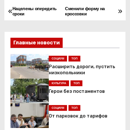
Нацелены опередить
Сменили форму на
Н
сроки
кроссовки
а
в
Главные новости
и
г
СОЦИУМ
ТОП
Расширить дороги, пустить
а
низкопольники
ц
КУЛЬТУРА
ТОП
Герои без постаментов
и
я
СОЦИУМ
ТОП
От парковок до тарифов
п