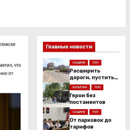
оложске
Главные новости
СОЦИУМ
ТОП
етил, что
Расширить
нно от
дороги, пустить
низкопольники
КУЛЬТУРА
ТОП
Герои без
постаментов
СОЦИУМ
ТОП
От парковок до
тарифов