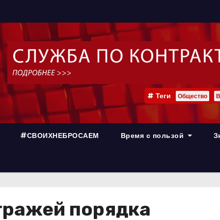
Теги
Общество
В
#СВОИХНЕБРОСАЕМ
Время с пользой
З
тражей порядка