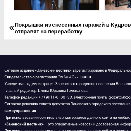
Покрышки из снесенных гаражей в Кудро
Н
отправят на переработку
а
в
и
Сетевое издание «Заневский вестник» зарегистрировано в Федерально
г
Свидетельство о регистрации Эл № ФС77-89681.
Учредитель: администрация Заневского городского поселения Всеволо
а
Главный редактор: Елена Юрьевна Голованова.
Телефон редакции +7 (911) 170-06-33, электронная почта: gazeta@z
ц
Согласно решению совета депутатов Заневского городского поселени
и
самоуправления
.
При использовании оригинальных материалов данного сайта на любых 
я
«Заневский вестник»
– это оперативные новости и достоверная инфор
При использовании оригинальных материалов данного сайта в печатных