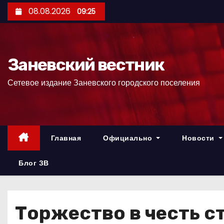
П
08.08.2026
09:25
е
р
е
Заневский вестник
й
т
Сетевое издание Заневского городского поселения
и
к
с
о
Главная
Официально
Новости
д
е
Блог ЗВ
р
ж
и
Торжество в честь с
м