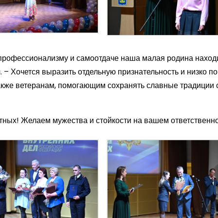
 профессионализму и самоотдаче наша малая родина находи
. – Хочется выразить отдельную признательность и низко п
 также ветеранам, помогающим сохранять славные традиции
тных! Желаем мужества и стойкости на вашем ответственно