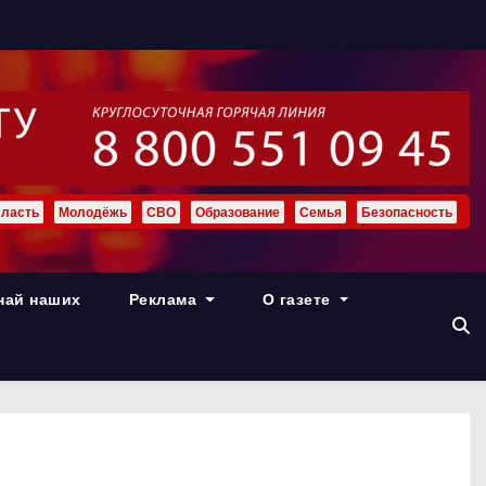
ласть
Молодёжь
СВО
Образование
Семья
Безопасность
най наших
Реклама
О газете