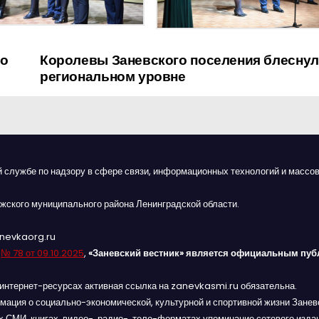
во
Королевы Заневского поселения блеснул
региональном уровне
й службе по надзору в сфере связи, информационных технологий и массов
жского муниципального района Ленинградской области.
anevkaorg.ru
я
№ 78 от 09.10.2025
,
«Заневский вестник» является официальным пуб
интернет-ресурсах активная ссылка на zanevkasmi.ru обязательна.
мация о социально-экономической, культурной и спортивной жизни Заневс
 СМИ, книгах, видео-, радио-, теле-форматах упоминание сетевого изда