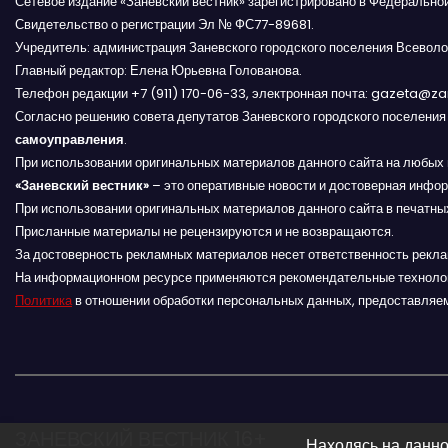
Сетевое издание «Заневский вестник» зарегистрировано в Федерально
Свидетельство о регистрации Эл № ФС77-89681.
а
Учредитель: администрация Заневского городского поселения Всеволо
Главный редактор: Елена Юрьевна Голованова.
п
Телефон редакции +7 (911) 170-06-33, электронная почта: gazeta@z
и
Согласно решению совета депутатов Заневского городского поселени
самоуправления
.
с
При использовании оригинальных материалов данного сайта на любых 
«Заневский вестник»
– это оперативные новости и достоверная инфор
я
При использовании оригинальных материалов данного сайта в печатных
Присланные материалы не рецензируются и не возвращаются.
м
За достоверность рекламных материалов несет ответственность рекл
На информационном ресурсе применяются рекомендательные техноло
Политика
в отношении обработки персональных данных, предоставляе
ЗАНЕВСКИЙ ВЕСТНИК 16+
Находясь на данно