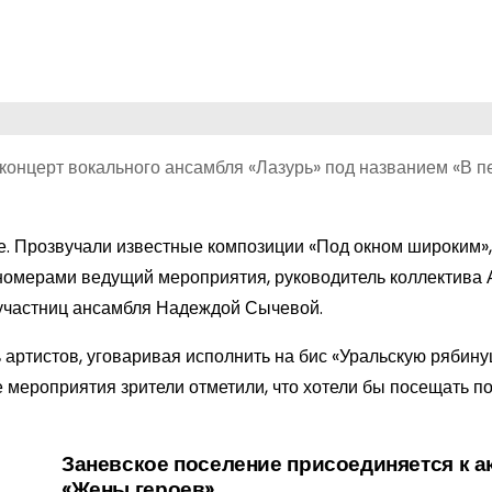
онцерт вокального ансамбля «Лазурь» под названием «В п
. Прозвучали известные композиции «Под окном широким»,
 номерами ведущий мероприятия, руководитель коллектива
 участниц ансамбля Надеждой Сычевой.
 артистов, уговаривая исполнить на бис «Уральскую рябину
це мероприятия зрители отметили, что хотели бы посещать 
Заневское поселение присоединяется к а
«Жены героев»