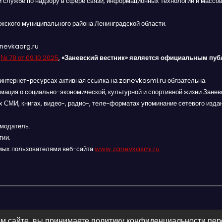
й службе по надзору в сфере связи, информационных технологий и массов
жского муниципального района Ленинградской области.
anevkaorg.ru
я
№ 78 от 09.10.2025
,
«Заневский вестник» является официальным пуб
интернет-ресурсах активная ссылка на zanevkasmi.ru обязательна.
мация о социально-экономической, культурной и спортивной жизни Заневс
 СМИ, книгах, видео-, радио-, теле-форматах упоминание сетевого изда
амодатель.
гии.
мых пользователями веб-сайта
www.zanevkasmi.ru
м сайте, вы принимаете политику конфиденциальности пе