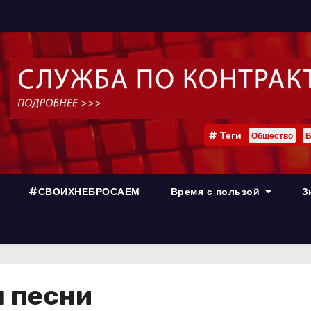
Теги
Общество
В
#СВОИХНЕБРОСАЕМ
Время с пользой
З
ы песни