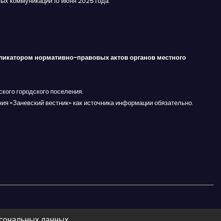
ых коммуникаций 10 июня 2025 года.
ликатором нормативно-правовых актов органов местного
кого городского поселения.
ния «Заневский вестник» как источника информации обязательно.
рсональных данных.