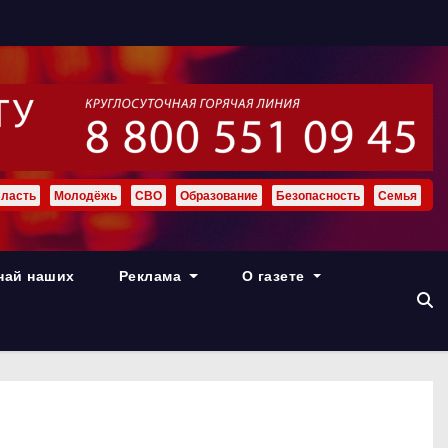
ласть
Молодёжь
СВО
Образование
Безопасность
Семья
най наших
Реклама
О газете