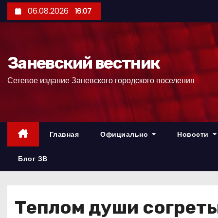
П
06.08.2026
16:07
е
р
е
Заневский вестник
й
т
Сетевое издание Заневского городского поселения
и
к
с
о
Главная
Официально
Новости
д
е
Блог ЗВ
р
ж
и
Теплом души согрет
м