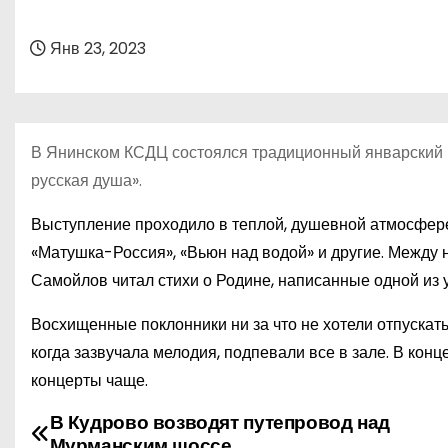
о
м
Янв 23, 2023
у
В Янинском КСДЦ состоялся традиционный январский к
русская душа».
Выступление проходило в теплой, душевной атмосфере
«Матушка-Россия», «Вьюн над водой» и другие. Между
Самойлов читал стихи о Родине, написанные одной из
Восхищенные поклонники ни за что не хотели отпускать
когда зазвучала мелодия, подпевали все в зале. В кон
концерты чаще.
В Кудрово возводят путепровод над
Н
Мурманским шоссе