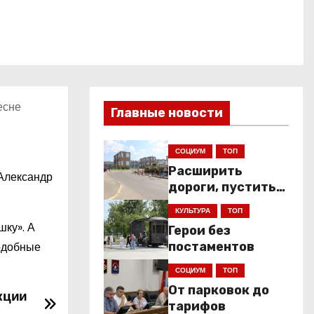
есне
Главные новости
СОЦИУМ
ТОП
Расширить
 Александр
дороги, пустить
низкопольники
КУЛЬТУРА
ТОП
шку». А
Герои без
подобные
постаментов
СОЦИУМ
ТОП
От парковок до
кции
тарифов