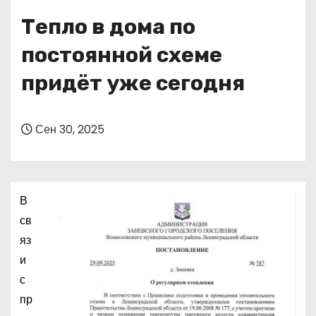
о
Тепло в дома по
м
у
постоянной схеме
придёт уже сегодня
Сен 30, 2025
В
св
яз
и
с
пр