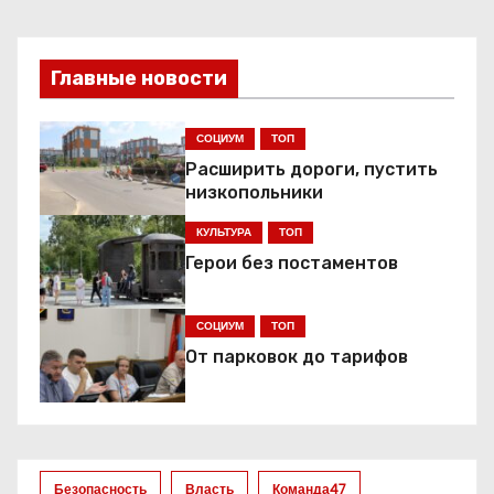
а
в
Главные новости
и
г
СОЦИУМ
ТОП
Расширить дороги, пустить
а
низкопольники
ц
КУЛЬТУРА
ТОП
Герои без постаментов
и
я
СОЦИУМ
ТОП
От парковок до тарифов
п
о
з
Безопасность
Власть
Команда47