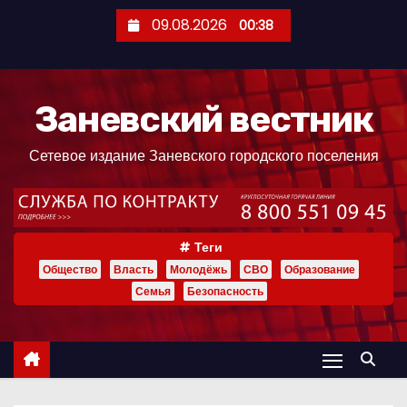
П
09.08.2026
00:38
е
р
е
Заневский вестник
й
т
Сетевое издание Заневского городского поселения
и
к
с
о
Теги
д
Общество
Власть
Молодёжь
СВО
Образование
е
Семья
Безопасность
р
ж
и
м