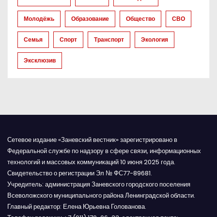
а
Молодёжь
Образование
Общество
СВО
п
Семья
Спорт
Транспорт
Экология
и
Эксклюзив
с
я
м
Сетевое издание «Заневский вестник» зарегистрировано в
Федеральной службе по надзору в сфере связи, информационных
технологий и массовых коммуникаций 10 июня 2025 года.
Свидетельство о регистрации Эл № ФС77-89681.
Учредитель: администрация Заневского городского поселения
Всеволожского муниципального района Ленинградской области.
Главный редактор: Елена Юрьевна Голованова.