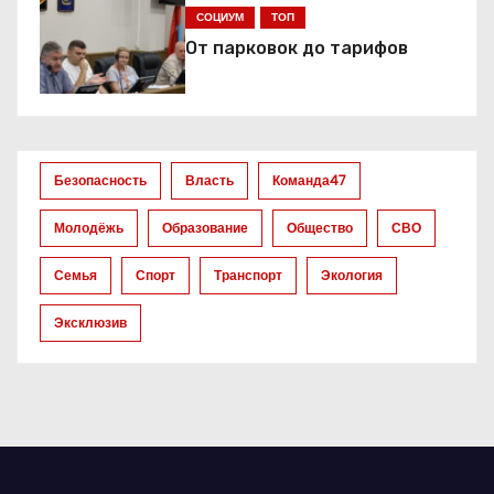
я
СОЦИУМ
ТОП
От парковок до тарифов
п
о
з
Безопасность
Власть
Команда47
а
Молодёжь
Образование
Общество
СВО
п
Семья
Спорт
Транспорт
Экология
и
Эксклюзив
с
я
м