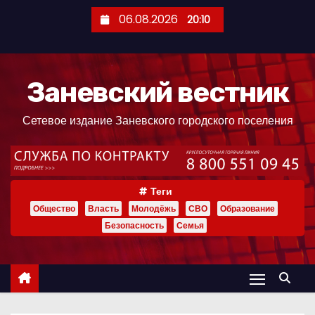
П
06.08.2026
20:10
е
р
е
Заневский вестник
й
т
Сетевое издание Заневского городского поселения
и
к
с
о
Теги
д
Общество
Власть
Молодёжь
СВО
Образование
е
Безопасность
Семья
р
ж
и
м