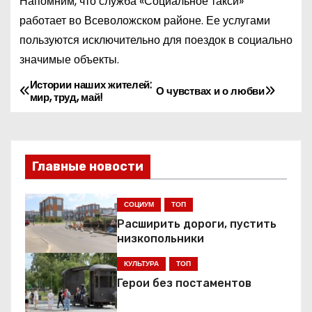
Напомним, что служба «Социальное такси»
работает во Всеволожском районе. Ее услугами
пользуются исключительно для поездок в социально
значимые объекты.
Истории наших жителей:
Н
О чувствах и о любви
мир, труд, май!
а
в
Главные новости
и
г
СОЦИУМ
ТОП
Расширить дороги, пустить
а
низкопольники
ц
КУЛЬТУРА
ТОП
Герои без постаментов
и