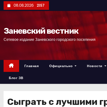
П
08.08.2026
21:57
е
р
е
Заневский вестник
й
т
Сетевое издание Заневского городского поселения
и
к
с
о
Главная
Официально
Новости
д
е
Блог ЗВ
р
ж
и
Сыграть с лучшими г
м