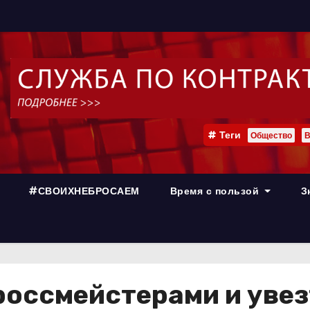
Теги
Общество
В
#СВОИХНЕБРОСАЕМ
Время с пользой
З
россмейстерами и увез