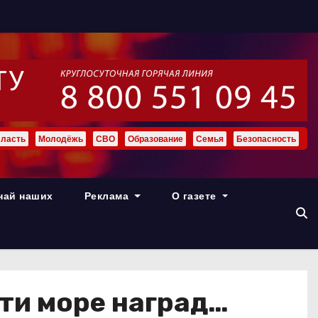
ласть
Молодёжь
СВО
Образование
Семья
Безопасность
най наших
Реклама
О газете
ти море наград…