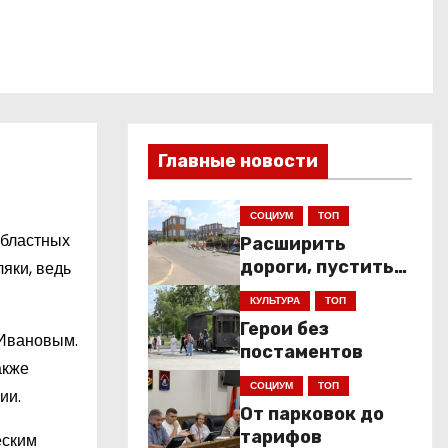
Главные новости
СОЦИУМ
ТОП
областных
Расширить
дороги, пустить
яки, ведь
низкопольники
КУЛЬТУРА
ТОП
Герои без
 Ивановым.
постаментов
акже
СОЦИУМ
ТОП
ии.
От парковок до
тарифов
еским