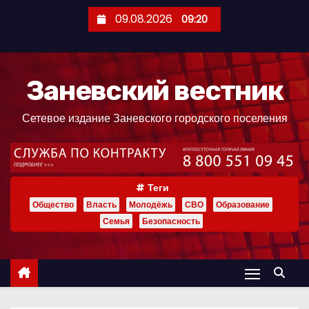
П
09.08.2026
09:20
е
р
е
Заневский вестник
й
т
Сетевое издание Заневского городского поселения
и
к
с
о
Теги
д
Общество
Власть
Молодёжь
СВО
Образование
е
Семья
Безопасность
р
ж
и
м