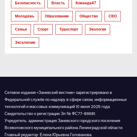
Безопасность
Власть
Команда47
а
Молодёжь
Образование
Общество
СВО
п
Семья
Спорт
Транспорт
Экология
и
Эксклюзив
с
я
м
Сетевое издание «Заневский вестник» зарегистрировано в
Федеральной службе по надзору в сфере связи, информационных
технологий и массовых коммуникаций 10 июня 2025 года.
Свидетельство о регистрации Эл № ФС77-89681.
Учредитель: администрация Заневского городского поселения
Всеволожского муниципального района Ленинградской области.
Главный редактор: Елена Юрьевна Голованова.