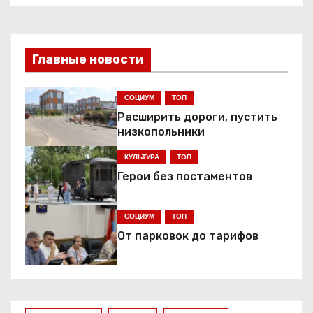
а
в
Главные новости
и
г
СОЦИУМ
ТОП
Расширить дороги, пустить
а
низкопольники
ц
КУЛЬТУРА
ТОП
Герои без постаментов
и
я
СОЦИУМ
ТОП
От парковок до тарифов
п
о
з