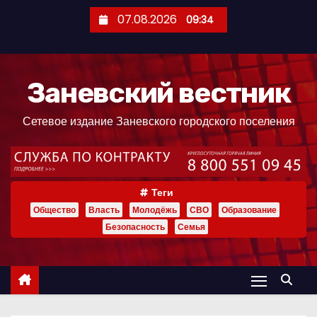
П
07.08.2026
09:34
е
р
е
Заневский вестник
й
т
Сетевое издание Заневского городского поселения
и
к
с
о
Теги
д
Общество
Власть
Молодёжь
СВО
Образование
е
Безопасность
Семья
р
ж
и
м