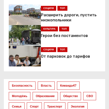
г
СОЦИУМ
ТОП
а
Расширить дороги, пустить
низкопольники
ц
КУЛЬТУРА
ТОП
и
Герои без постаментов
я
СОЦИУМ
ТОП
п
От парковок до тарифов
о
з
а
Безопасность
Власть
Команда47
п
Молодёжь
Образование
Общество
СВО
и
Семья
Спорт
Транспорт
Экология