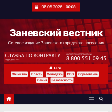
П
08.08.2026
00:08
е
р
е
Заневский вестник
й
т
Сетевое издание Заневского городского поселения
и
к
с
о
Теги
д
Общество
Власть
Молодёжь
СВО
Образование
е
Семья
Безопасность
р
ж
и
м