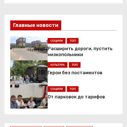
Н
а
в
Главные новости
и
СОЦИУМ
ТОП
г
Расширить дороги, пустить
низкопольники
а
КУЛЬТУРА
ТОП
ц
Герои без постаментов
и
СОЦИУМ
ТОП
я
От парковок до тарифов
п
о