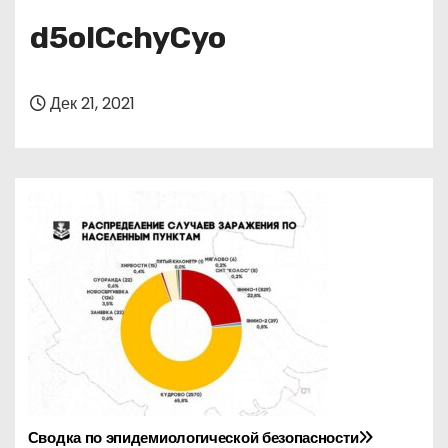
о
d5oICchyCyo
м
у
Дек 21, 2021
Сводка по эпидемиологической безопасности