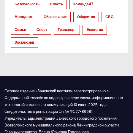
з
Безопасность
Власть
Команда47
а
Молодёжь
Образование
Общество
СВО
п
Семья
Спорт
Транспорт
Экология
и
Эксклюзив
с
я
м
Сетевое издание «Заневский вестник» зарегистрировано в
Федеральной службе по надзору в сфере связи, информационных
технологий и массовых коммуникаций 10 июня 2025 года.
Свидетельство о регистрации Эл № ФС77-89681.
Учредитель: администрация Заневского городского поселения
Всеволожского муниципального района Ленинградской области.
Главный редактор: Елена Юрьевна Голованова.